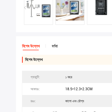
বিশেষ উল্লেখ
বর্ণনা
বিশেষ উল্লেখ
গ্যারান্টি:
১ বছর
আকারঃ:
18.5*12.3*2.3CM
রঙঃ:
কালো এবং রৌপ্য