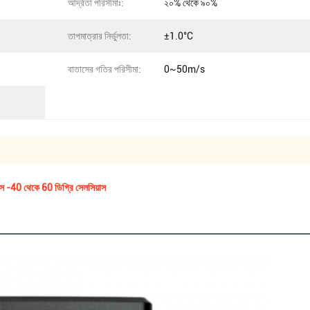
আর্দ্রতা পরিসীমাঃ:
২০% থেকে ৯০%
তাপমাত্রার নির্ভুলতা:
±1.0°C
বাতাসের গতির পরিসীমা:
0~50m/s
াস -40 থেকে 60 ডিগ্রি সেলসিয়াস