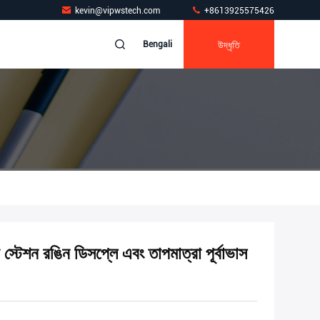
kevin@vipwstech.com
+8613925575426
উদ্ধৃতি
Bengali
টেশন রঙিন ডিসপ্লে এবং তাপমাত্রা পূর্বাভাস