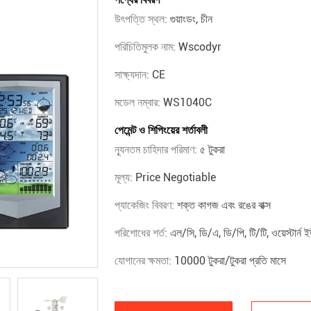
উৎপত্তি স্থল:
গুয়াংডং, চীন
পরিচিতিমুলক নাম:
Wscodyr
সাক্ষ্যদান:
CE
মডেল নম্বার:
WS1040C
পেমেন্ট ও শিপিংয়ের শর্তাবলী
ন্যূনতম চাহিদার পরিমাণ:
৫ টুকরা
মূল্য:
Price Negotiable
প্যাকেজিং বিবরণ:
শক্ত কাগজ এবং রঙের বাক্স
পরিশোধের শর্ত:
এল/সি, ডি/এ, ডি/পি, টি/টি, ওয়েস্টার্ন ই
যোগানের ক্ষমতা:
10000 টুকরা/টুকরা প্রতি মাসে