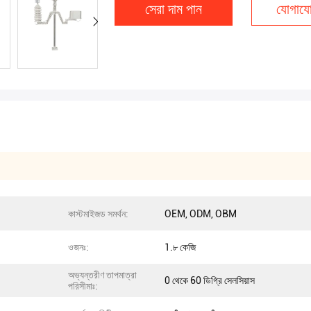
সেরা দাম পান
যোগাযো
কাস্টমাইজড সমর্থন:
OEM, ODM, OBM
ওজনঃ:
1.৮ কেজি
অভ্যন্তরীণ তাপমাত্রা
0 থেকে 60 ডিগ্রি সেলসিয়াস
পরিসীমাঃ: