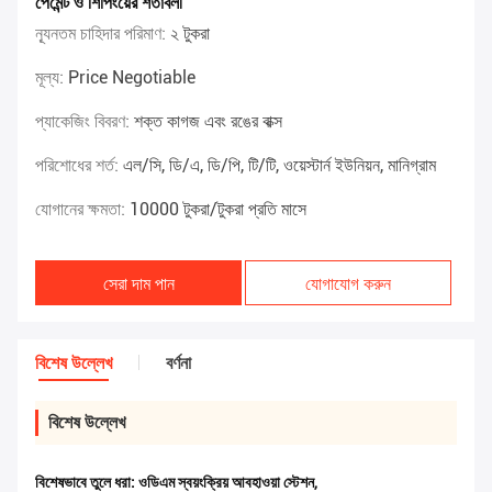
পেমেন্ট ও শিপিংয়ের শর্তাবলী
ন্যূনতম চাহিদার পরিমাণ:
২ টুকরা
মূল্য:
Price Negotiable
প্যাকেজিং বিবরণ:
শক্ত কাগজ এবং রঙের বাক্স
পরিশোধের শর্ত:
এল/সি, ডি/এ, ডি/পি, টি/টি, ওয়েস্টার্ন ইউনিয়ন, মানিগ্রাম
যোগানের ক্ষমতা:
10000 টুকরা/টুকরা প্রতি মাসে
সেরা দাম পান
যোগাযোগ করুন
বিশেষ উল্লেখ
বর্ণনা
বিশেষ উল্লেখ
বিশেষভাবে তুলে ধরা:
ওডিএম স্বয়ংক্রিয় আবহাওয়া স্টেশন
,