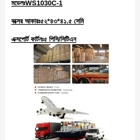
মডেলঃWS1030C-1
বক্সের আকারঃ
৫২*৪৩*৪১.৫ সেমি
এক্সপোর্ট কার্টনঃ
৫ পিসি/সিটিএন