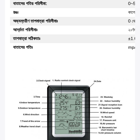
বাতাসের গতির পরিসীমা:
0~50
রঙঃ
কালো এ
অভ্যন্তরীণ তাপমাত্রা পরিসীমাঃ
0 থেকে 
আর্দ্রতা পরিসীমাঃ
২০% থ
তাপমাত্রা সঠিকতাঃ
±1.0°
বাতাসের গতিঃ
mp/h, 