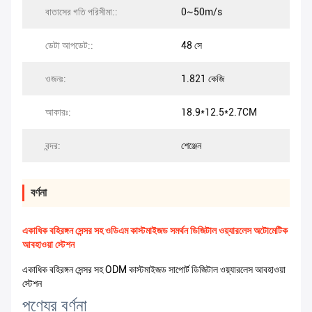
বাতাসের গতি পরিসীমা::
0~50m/s
ডেটা আপডেট::
48 সে
ওজনঃ:
1.821 কেজি
আকারঃ:
18.9*12.5*2.7CM
বন্দর:
শেঞ্জেন
বর্ণনা
একাধিক বহিরঙ্গন সেন্সর সহ ওডিএম কাস্টমাইজড সমর্থন ডিজিটাল ওয়্যারলেস অটোমেটিক
আবহাওয়া স্টেশন
একাধিক বহিরঙ্গন সেন্সর সহ ODM কাস্টমাইজড সাপোর্ট ডিজিটাল ওয়্যারলেস আবহাওয়া
স্টেশন
পণ্যের বর্ণনা