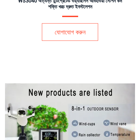
WS3040 অত্যন্ত ইন্টিগ্রেটেড ওয়্যারলেস আবহাওয়া স্টেশন কম
শক্তি খরচ দ্রুত ইনস্টলেশন
যোগাযোগ করুন
v