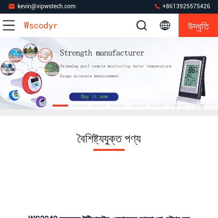
kevin@vipwstech.com
+8613925575426
উদ্ধৃতি
বৈশিষ্ট্যযুক্ত পণ্য