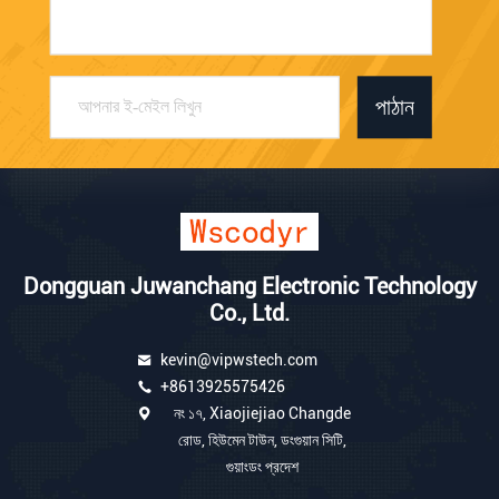
পাঠান
Dongguan Juwanchang Electronic Technology
Co., Ltd.
kevin@vipwstech.com
+8613925575426
নং ১৭, Xiaojiejiao Changde
রোড, হিউমেন টাউন, ডংগুয়ান সিটি,
গুয়াংডং প্রদেশ