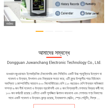
video
আমাদের সম্বন্ধে
Dongguan Juwanchang Electronic Technology Co., Ltd.
ডংগুয়ান জুওয়ানচাং ইলেকট্রনিক টেকনোলজি কোং লিমিটেড একটি উচ্চ প্রযুক্তির উদ্যোগ যা
গবেষণা ও উন্নয়ন, উৎপাদন এবং বিক্রয়কে সংহত করে; এটি সুন্দর উপকূলীয় শহর হিউমেনে
অবস্থিত।কোম্পানিটির আয়তন ৫০০ কিলোমিটারের বেশি।১০ বছরেরও বেশি উন্নয়ন অভিজ্ঞতা
সম্পন্ন ৬ জন শীর্ষ গবেষণা ও উন্নয়ন প্রকৌশলী এবং ৫ জন বিশ্বব্যাপী পেশাদার বিক্রয় কর্মী সহ
১০০ জন কর্মচারী রয়েছে।এটিতে একটি সুসজ্জিত উত্পাদন কারখানা এবং পেশাদার পণ্য বিকাশের
সাথে একটি গবেষণা ও উন্নয়ন কেন্দ্র রয়েছে, ইনজেকশন মোল্ডিং, স্প্রে পেইন্টিং, সিল্ক ...