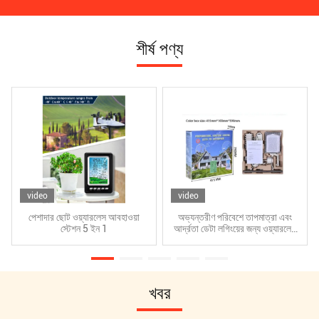
শীর্ষ পণ্য
video
video
পেশাদার ছোট ওয়্যারলেস আবহাওয়া
অভ্যন্তরীণ পরিবেশে তাপমাত্রা এবং
স্টেশন 5 ইন 1
আর্দ্রতা ডেটা লগিংয়ের জন্য ওয়্যারলেস
ওয়াইফাই সেন্সর
খবর