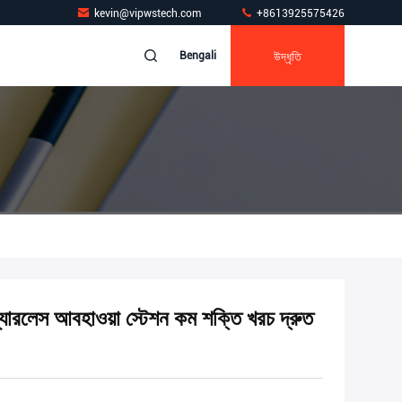
kevin@vipwstech.com
+8613925575426
উদ্ধৃতি
Bengali
যারলেস আবহাওয়া স্টেশন কম শক্তি খরচ দ্রুত