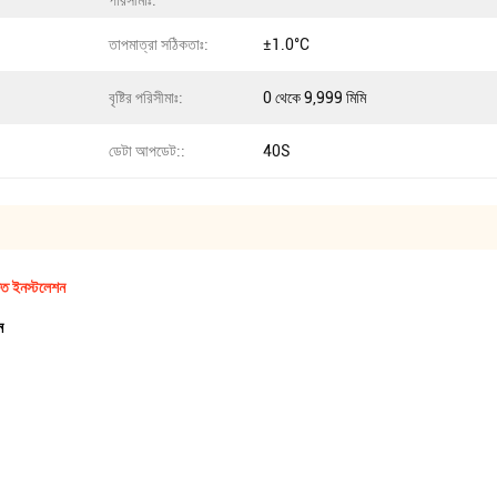
পরিসীমাঃ:
তাপমাত্রা সঠিকতাঃ:
±1.0°C
বৃষ্টির পরিসীমাঃ:
0 থেকে 9,999 মিমি
ডেটা আপডেট::
40S
ুত ইনস্টলেশন
ন