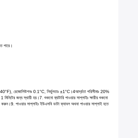
তে পারে।
40°F), রেজোলিউশনঃ 0.1°C, নির্ভুলতাঃ ±1°C।
4আর্দ্রতা পরিসীমাঃ 20%
 1 মিনিটের জন্য স্থায়ী হয়।
7. শুকনো ব্যাটারি পাওয়ার সাপ্লাইঃ ক্ষারীয় শুকনো
ার করুন।
9. পাওয়ার সাপ্লাইঃ ইউএসবি ডাটা ক্যাবল অথবা পাওয়ার সাপ্লাই হতে