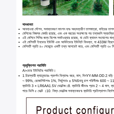
সাবধানতা
আবহাওয়া স্টেশন, সনাক্তকরণ ফাংশন হলঃ অভ্যন্তরীণ তাপমাত্রা, বাইরের তাপমাত্র
মেশিনের নিজস্ব মেমরি রয়েছে, এবং এক বছরের সংরক্ষণের পর তথ্যগুলি স্বয়ংক্র
এই মেশিনে পিসির জন্য বিশেষ সফটওয়্যার রয়েছে, যা ডেটা ক্যাবল সংযোগের 
এই মেশিনটি ইনডোর ইউনিট এবং আউটডোর ইউনিটে বিভক্ত, যা 433M ফ্রিকোয়েন্স
মেশিনটি প্রতি ৪০ সেকেন্ডে একটি তথ্য আপডেট করে, এবং মেশিনটি প্রতি ৩০ ম
প্রযুক্তিগত পরামিতি
A>ডোর ইউনিটের পরামিতি।
1.
চিরস্থায়ী ক্যালেন্ডারঃ প্রদর্শন বিন্যাসঃ বছর, মাস, দিন
YY-MM-DD.2.
ঘড়ি 
~ 99%, রেজোলিউশনঃ 1%, নির্ভুলতাঃ ± 5%
5বায়ু চাপ পরিসীমাঃ 600 ~ 
ব্যাটারি 3 × LR6AA1.5V ভোল্টেজ।
8. ব্যাটারি জীবনঃ প্রায় 2 ~ 4 মাস, ব
পারে ডিসি ৫ ভোল্ট ।
10. নিম্ন ভোল্টেজ সনাক্তকরণঃ ব্যাটারি প্রতিস্থাপন নির্