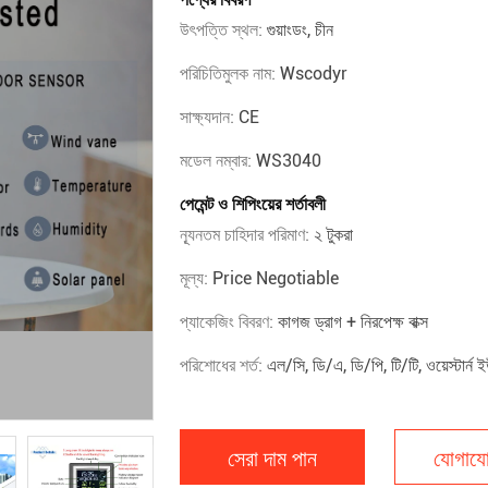
উৎপত্তি স্থল:
গুয়াংডং, চীন
পরিচিতিমুলক নাম:
Wscodyr
সাক্ষ্যদান:
CE
মডেল নম্বার:
WS3040
পেমেন্ট ও শিপিংয়ের শর্তাবলী
ন্যূনতম চাহিদার পরিমাণ:
২ টুকরা
মূল্য:
Price Negotiable
প্যাকেজিং বিবরণ:
কাগজ ড্রাগ + নিরপেক্ষ বাক্স
পরিশোধের শর্ত:
এল/সি, ডি/এ, ডি/পি, টি/টি, ওয়েস্টার্ন ই
সেরা দাম পান
যোগাযো