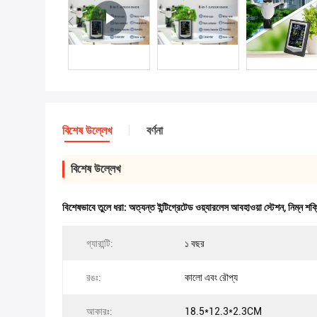
বিশেষ উল্লেখ
বর্ণনা
বিশেষ উল্লেখ
বিশেষভাবে তুলে ধরা:
অত্যন্ত ইন্টিগ্রেটেড ওয়্যারলেস আবহাওয়া স্টেশন
,
নিম্ন শক
গ্যারান্টি:
১ বছর
রঙঃ:
কালো এবং রৌপ্য
আকারঃ:
18.5*12.3*2.3CM