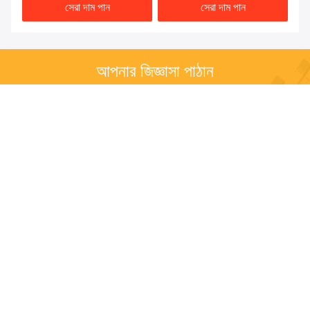
সেরা দাম পান
সেরা দাম পান
আপনার জিজ্ঞাসা পাঠান
অনুগ্রহ করে আপনার অনুরোধ পাঠান 
এবং আমরা যত তাড়াতাড়ি সম্ভব 
আপনাকে উত্তর দেব।
পাঠান