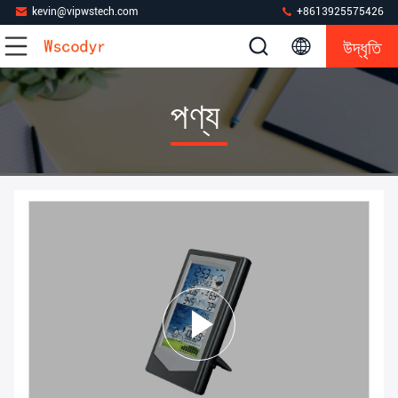
kevin@vipwstech.com
+8613925575426
উদ্ধৃতি
পণ্য