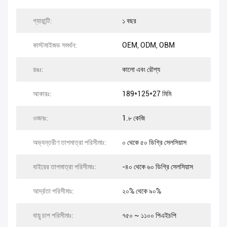
গ্যারান্টি:
১ বছর
কাস্টমাইজড সমর্থন:
OEM, ODM, OBM
রঙঃ:
কালো এবং রৌপ্য
আকারঃ:
189*125*27 মিমি
ওজনঃ:
1.৮ কেজি
অভ্যন্তরীণ তাপমাত্রা পরিসীমাঃ:
০ থেকে ৫০ ডিগ্রি সেলসিয়াস
বাইরের তাপমাত্রা পরিসীমাঃ:
-৪০ থেকে ৬০ ডিগ্রি সেলসিয়াস
আর্দ্রতা পরিসীমাঃ:
২০% থেকে ৯০%
বায়ু চাপ পরিসীমাঃ:
৭৫০ ~ ১১০০ পিএইচপি