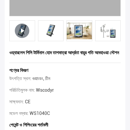
ওয়্যারলেস পিসি টার্মিনাল হোম তাপমাত্রা আর্দ্রতা বায়ুর গতি আবহাওয়া স্টেশন
পণ্যের বিবরণ
উৎপত্তি স্থল:
গুয়াংডং, চীন
পরিচিতিমুলক নাম:
Wscodyr
সাক্ষ্যদান:
CE
মডেল নম্বার:
WS1040C
পেমেন্ট ও শিপিংয়ের শর্তাবলী