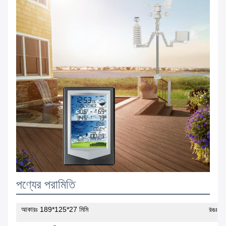
পণ্যের পরামিতি
আকারঃ 189*125*27 মিমি
রঙঃ কা