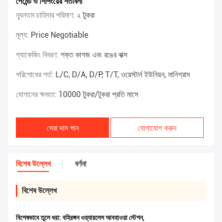
পেমেন্ট ও শিপিংয়ের শর্তাবলী
ন্যূনতম চাহিদার পরিমাণ:
২ টুকরা
মূল্য:
Price Negotiable
প্যাকেজিং বিবরণ:
শক্ত কাগজ এবং রঙের বাক্স
পরিশোধের শর্ত:
L/C, D/A, D/P, T/T, ওয়েস্টার্ন ইউনিয়ন, মানিগ্রাম
যোগানের ক্ষমতা:
10000 টুকরা/টুকরা প্রতি মাসে
সেরা দাম পান
যোগাযোগ করুন
বিশেষ উল্লেখ
বর্ণনা
বিশেষ উল্লেখ
বিশেষভাবে তুলে ধরা:
বহিরঙ্গন ওয়্যারলেস আবহাওয়া স্টেশন
,