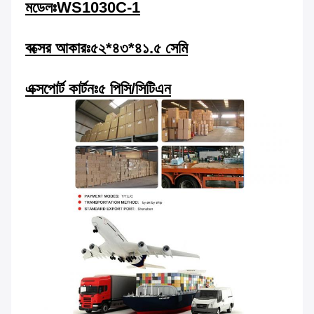
মডেলঃWS1030C-1
বক্সের আকারঃ
৫২*৪৩*৪১.৫ সেমি
এক্সপোর্ট কার্টনঃ
৫ পিসি/সিটিএন