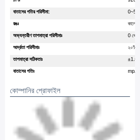
বাতাসের গতির পরিসীমা:
0~50
রঙঃ
কালো এ
অভ্যন্তরীণ তাপমাত্রা পরিসীমাঃ
0 থেকে
আর্দ্রতা পরিসীমাঃ
২০% 
তাপমাত্রা সঠিকতাঃ
±1.0
বাতাসের গতিঃ
mp/h,
কোম্পানির প্রোফাইল