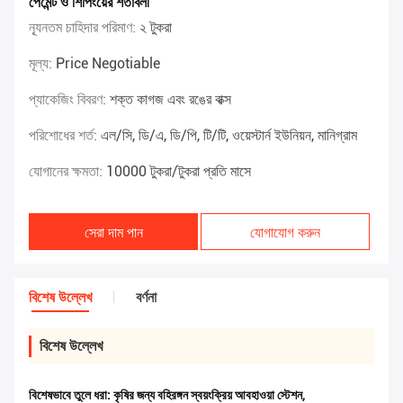
পেমেন্ট ও শিপিংয়ের শর্তাবলী
ন্যূনতম চাহিদার পরিমাণ:
২ টুকরা
মূল্য:
Price Negotiable
প্যাকেজিং বিবরণ:
শক্ত কাগজ এবং রঙের বাক্স
পরিশোধের শর্ত:
এল/সি, ডি/এ, ডি/পি, টি/টি, ওয়েস্টার্ন ইউনিয়ন, মানিগ্রাম
যোগানের ক্ষমতা:
10000 টুকরা/টুকরা প্রতি মাসে
সেরা দাম পান
যোগাযোগ করুন
বিশেষ উল্লেখ
বর্ণনা
বিশেষ উল্লেখ
বিশেষভাবে তুলে ধরা:
কৃষির জন্য বহিরঙ্গন স্বয়ংক্রিয় আবহাওয়া স্টেশন
,