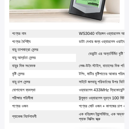
পণ্যের নাম
WS3040 বহিরঙ্গন ওয়্যারলেস আবহাও
পণ্যের বৈশিষ্ট্য
ডাটা দেখার জন্য ওয়্যারলেস ওয়াইফা
বায়ু তাপমাত্রা সেন্সর
ভেরান্টা এর অন্তর্নির্মিত বৃষ্
বায়ু আর্দ্রতা সেন্সর
বায়ুর দিক সংবেদক
লেজ-উইং স্টাইল, বাতাসের দিক পরিমা
বৃষ্টি সেন্সর
টপিং, মাটির বৃষ্টিপাতের আকার পরিমাপ
বায়ু চাপ সেন্সর
সাইটে জলবায়ু পরিবর্তনের উপর ভিত্তি 
যোগাযোগ ব্যবস্থা
ওয়্যারলেস 433MHz ফ্রিকোয়েন্সি 
পরীক্ষার পরিসীমা
উন্মুক্ত ওয়্যারলেস দূরত্ব 100 মিটা
পণ্যের ওজন
পণ্যের মোট ওজন + কাগজের চাপ + রঙ
এক বহিরঙ্গন ট্রান্সমিটার, এক অভ্যন্তর
প্যাকেজ নির্দেশাবলী
প্যাক ফিক্সিং স্ক্রু