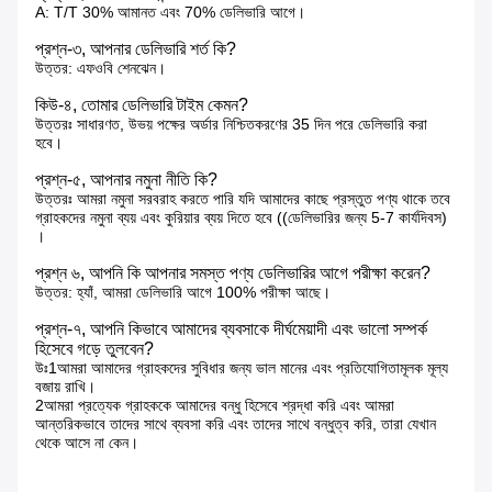
A: T/T 30% আমানত এবং 70% ডেলিভারি আগে।
প্রশ্ন-৩, আপনার ডেলিভারি শর্ত কি?
উত্তর: এফওবি শেনঝেন।
কিউ-৪, তোমার ডেলিভারি টাইম কেমন?
উত্তরঃ সাধারণত, উভয় পক্ষের অর্ডার নিশ্চিতকরণের 35 দিন পরে ডেলিভারি করা
হবে।
প্রশ্ন-৫, আপনার নমুনা নীতি কি?
উত্তরঃ আমরা নমুনা সরবরাহ করতে পারি যদি আমাদের কাছে প্রস্তুত পণ্য থাকে তবে
গ্রাহকদের নমুনা ব্যয় এবং কুরিয়ার ব্যয় দিতে হবে ((ডেলিভারির জন্য 5-7 কার্যদিবস)
।
প্রশ্ন ৬, আপনি কি আপনার সমস্ত পণ্য ডেলিভারির আগে পরীক্ষা করেন?
উত্তর: হ্যাঁ, আমরা ডেলিভারি আগে 100% পরীক্ষা আছে।
প্রশ্ন-৭, আপনি কিভাবে আমাদের ব্যবসাকে দীর্ঘমেয়াদী এবং ভালো সম্পর্ক
হিসেবে গড়ে তুলবেন?
উঃ1আমরা আমাদের গ্রাহকদের সুবিধার জন্য ভাল মানের এবং প্রতিযোগিতামূলক মূল্য
বজায় রাখি।
2আমরা প্রত্যেক গ্রাহককে আমাদের বন্ধু হিসেবে শ্রদ্ধা করি এবং আমরা
আন্তরিকভাবে তাদের সাথে ব্যবসা করি এবং তাদের সাথে বন্ধুত্ব করি, তারা যেখান
থেকে আসে না কেন।