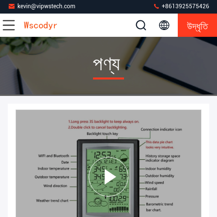
kevin@vipwstech.com
+8613925575426
উদ্ধৃতি
পণ্য