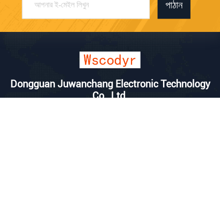
পাঠান
Dongguan Juwanchang Electronic Technology
Co., Ltd.
kevin@vipwstech.com
+8613925575426
নং ১৭, Xiaojiejiao Changde
রোড, হিউমেন টাউন, ডংগুয়ান সিটি,
গুয়াংডং প্রদেশ
চীন ভালো মানের ওয়্যারলেস আবহাওয়া স্টেশন সরবরাহকারী। কপিরাইট © 2025 Dongguan
Juwanchang Electronic Technology Co., Ltd. . সমস্ত অধিকার সংরক্ষিত.