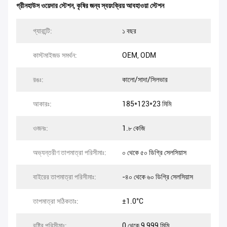
গ্রীনহাউস ওয়েদার স্টেশন
,
কৃষির জন্য স্বয়ংক্রিয় আবহাওয়া স্টেশন
গ্যারান্টি:
১ বছর
কাস্টমাইজড সমর্থন:
OEM, ODM
রঙঃ:
কালো/সাদা/সিলভার
আকারঃ:
185*123*23 মিমি
ওজনঃ:
1.৮ কেজি
অভ্যন্তরীণ তাপমাত্রা পরিসীমাঃ:
০ থেকে ৫০ ডিগ্রি সেলসিয়াস
বাইরের তাপমাত্রা পরিসীমাঃ:
-৪০ থেকে ৬০ ডিগ্রি সেলসিয়াস
তাপমাত্রা সঠিকতাঃ:
±1.0°C
বৃষ্টির পরিসীমাঃ:
0 থেকে 9,999 মিমি