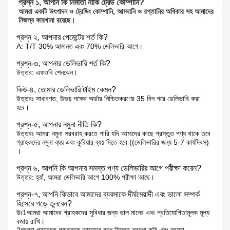
প্রশ্ন ১, আপনি কি নির্মাতা নাকি ট্রেড কোম্পানি?
আমরা একটি উৎপাদন ও ট্রেডিং কোম্পানি, আমদানি ও রপ্তানির অধিকার সহ আমাদের 
নিজস্ব কারখানা রয়েছে।
প্রশ্ন ২, আপনার পেমেন্টের শর্ত কি?
A: T/T 30% আমানত এবং 70% ডেলিভারি আগে।
প্রশ্ন-৩, আপনার ডেলিভারি শর্ত কি?
উত্তর: এফওবি শেনঝেন।
কিউ-৪, তোমার ডেলিভারি টাইম কেমন?
উত্তরঃ সাধারণত, উভয় পক্ষের অর্ডার নিশ্চিতকরণের 35 দিন পরে ডেলিভারি করা
হবে।
প্রশ্ন-৫, আপনার নমুনা নীতি কি?
উত্তরঃ আমরা নমুনা সরবরাহ করতে পারি যদি আমাদের কাছে প্রস্তুত পণ্য থাকে তবে
গ্রাহকদের নমুনা ব্যয় এবং কুরিয়ার ব্যয় দিতে হবে ((ডেলিভারির জন্য 5-7 কার্যদিবস)
।
প্রশ্ন ৬, আপনি কি আপনার সমস্ত পণ্য ডেলিভারির আগে পরীক্ষা করেন?
উত্তর: হ্যাঁ, আমরা ডেলিভারি আগে 100% পরীক্ষা আছে।
প্রশ্ন-৭, আপনি কিভাবে আমাদের ব্যবসাকে দীর্ঘমেয়াদী এবং ভালো সম্পর্ক
হিসেবে গড়ে তুলবেন?
উঃ1আমরা আমাদের গ্রাহকদের সুবিধার জন্য ভাল মানের এবং প্রতিযোগিতামূলক মূল্য
বজায় রাখি।