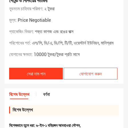
পেমেন্ট ও শিপিংয়ের শর্তাবলী
ন্যূনতম চাহিদার পরিমাণ:
২ টুকরা
মূল্য:
Price Negotiable
প্যাকেজিং বিবরণ:
শক্ত কাগজ এবং রঙের বাক্স
পরিশোধের শর্ত:
এল/সি, ডি/এ, ডি/পি, টি/টি, ওয়েস্টার্ন ইউনিয়ন, মানিগ্রাম
যোগানের ক্ষমতা:
10000 টুকরা/টুকরা প্রতি মাসে
সেরা দাম পান
যোগাযোগ করুন
বিশেষ উল্লেখ
বর্ণনা
বিশেষ উল্লেখ
বিশেষভাবে তুলে ধরা:
৬-ইন-১ বহিরঙ্গন আবহাওয়া স্টেশন
,