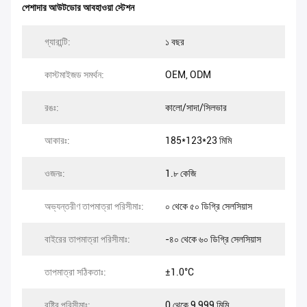
পেশাদার আউটডোর আবহাওয়া স্টেশন
গ্যারান্টি:
১ বছর
কাস্টমাইজড সমর্থন:
OEM, ODM
রঙঃ:
কালো/সাদা/সিলভার
আকারঃ:
185*123*23 মিমি
ওজনঃ:
1.৮ কেজি
অভ্যন্তরীণ তাপমাত্রা পরিসীমাঃ:
০ থেকে ৫০ ডিগ্রি সেলসিয়াস
বাইরের তাপমাত্রা পরিসীমাঃ:
-৪০ থেকে ৬০ ডিগ্রি সেলসিয়াস
তাপমাত্রা সঠিকতাঃ:
±1.0°C
বৃষ্টির পরিসীমাঃ:
0 থেকে 9,999 মিমি