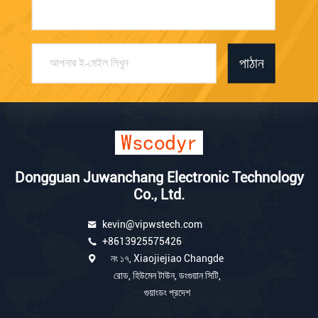
পাঠান
Dongguan Juwanchang Electronic Technology
Co., Ltd.
kevin@vipwstech.com
+8613925575426
নং ১৭, Xiaojiejiao Changde
রোড, হিউমেন টাউন, ডংগুয়ান সিটি,
গুয়াংডং প্রদেশ