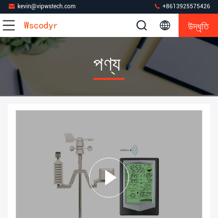
kevin@vipwstech.com
+8613925575426
উদ্ধৃতি
পণ্য