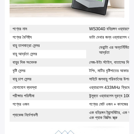
পণ্যের নাম
WS3040 বহিরঙ্গন ওয়্যারলেস আ
পণ্যের বৈশিষ্ট্য
ডাটা দেখার জন্য ওয়্যারলেস ওয
বায়ু তাপমাত্রা সেন্সর
ভেরান্টা এর অন্তর্নির্মিত
আর্দ্রতা
বায়ু আর্দ্রতা সেন্সর
বায়ুর দিক সংবেদক
লেজ-উইং স্টাইল, বাতাসের দিক 
বৃষ্টি সেন্সর
টপিং, মাটির বৃষ্টিপাতের আকার পর
বায়ু চাপ সেন্সর
সাইটে জলবায়ু পরিবর্তনের উপর ভি
যোগাযোগ ব্যবস্থা
ওয়্যারলেস 433MHz ফ্রিকোয়েন
পরীক্ষার পরিসীমা
উন্মুক্ত ওয়্যারলেস দূরত্ব 100
পণ্যের ওজন
পণ্যের মোট ওজন + কাগজের চাপ 
এক বহিরঙ্গন ট্রান্সমিটার, এক অভ্
প্যাকেজ নির্দেশাবলী
এক প্যাক ফিক্সিং স্ক্রু