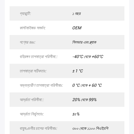
গ্যারান্টি:
১ বছর
কাস্টমাইজড সমর্থন:
OEM
পণ্যের রঙঃ:
সিলভার এবং ব্ল্যাক
বহিরঙ্গন তাপমাত্রা পরিসীমা::
-40°C থেকে +60°C
তাপমাত্রা সঠিকতাঃ:
± 1 °C
অভ্যন্তরীণ তাপমাত্রা পরিসীমাঃ:
0 °C থেকে + 60 °C
আর্দ্রতা পরিসীমা::
20% থেকে 99%
আর্দ্রতা নির্ভুলতাঃ:
±৫%
বায়ুমণ্ডলীয় চাপের পরিসীমাঃ:
৩০০ থেকে ১১০০ পিএইচপি