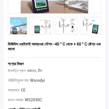
ডিজিটাল ওয়াইফাই আবহাওয়া স্টেশন -40 ° C থেকে + 60 ° C রৌপ্য এবং
কালো
পণ্যের বিবরণ
উৎপত্তি স্থল:
গুয়াংডং, চীন
পরিচিতিমুলক নাম:
Wscodyr
সাক্ষ্যদান:
CE
মডেল নম্বার:
WS2030C