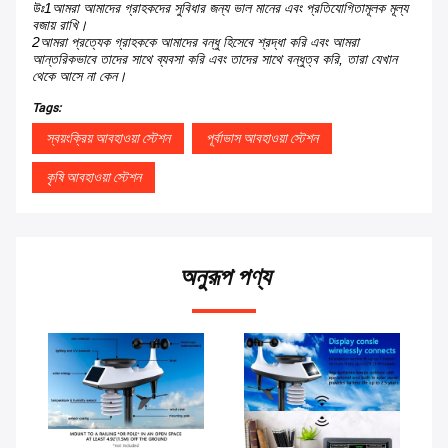
উঃ1আমরা আমাদের গ্রাহকদের সুবিধার জন্য ভাল মানের এবং প্রতিযোগিতামূলক মূল্য
বজায় রাখি।
2আমরা প্রত্যেক গ্রাহককে আমাদের বন্ধু হিসেবে শ্রদ্ধা করি এবং আমরা
আন্তরিকভাবে তাদের সাথে ব্যবসা করি এবং তাদের সাথে বন্ধুত্ব করি, তারা যেখান
থেকে আসে না কেন।
Tags:
স্বয়ংক্রিয় আবহাওয়া স্টেশন
পূর্বাভাস আবহাওয়া স্টেশন
কৃষি আবহাওয়া স্টেশন
অনুরূপ পণ্য