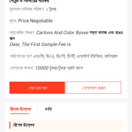
পেমেন্ট ও শিপিংয়ের শর্তাবলী
ন্যূনতম চাহিদার পরিমাণ:
২ টুকরা
মূল্য:
Price Negotiable
প্যাকেজিং বিবরণ:
Cartons And Color Boxes
শক্ত কাগজ এবং রঙের
বাক্স
Dear, The First Sample Fee Is
পরিশোধের শর্ত:
এল/সি, ডি/এ, ডি/পি, টি/টি, ওয়েস্টার্ন ইউনিয়ন, মানিগ্রাম
যোগানের ক্ষমতা:
10000 টুকরা/টুকরা প্রতি মাসে
সেরা দাম পান
যোগাযোগ করুন
বিশেষ উল্লেখ
বর্ণনা
বিশেষ উল্লেখ