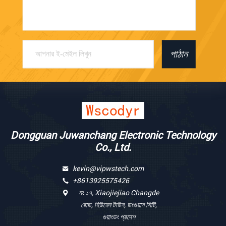
পাঠান
Dongguan Juwanchang Electronic Technology
Co., Ltd.
kevin@vipwstech.com
+8613925575426
নং ১৭, Xiaojiejiao Changde
রোড, হিউমেন টাউন, ডংগুয়ান সিটি,
গুয়াংডং প্রদেশ