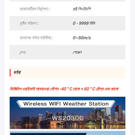
বারোমেট্রিক নির্ভুলতা::
±5 পিএইচপি
বৃষ্টির পরিমাণ::
0 - 9999 মিমি
বাতাসের গতির পরিসীমা::
0~50m/s
বন্দর:
শেঞ্জেন
বর্ণনা
ডিজিটাল ওয়াইফাই আবহাওয়া স্টেশন -40 ° C থেকে + 60 ° C রৌপ্য এবং কালো