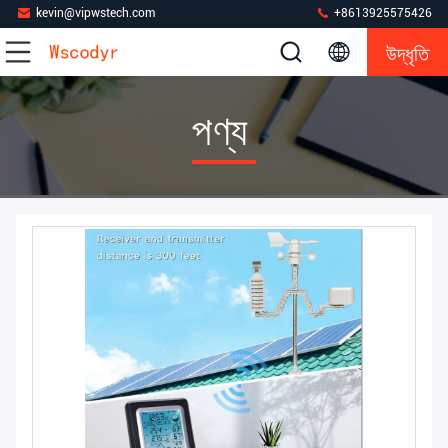
kevin@vipwstech.com
+8613925575426
উদ্ধৃতি
পণ্য