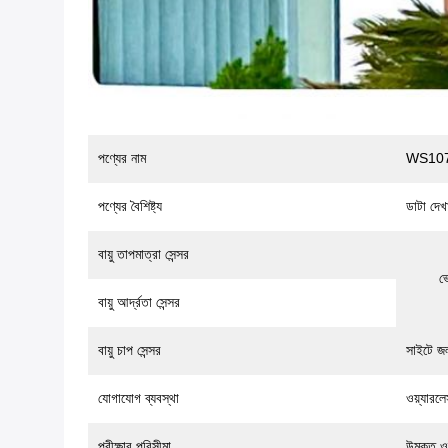
পণ্যের নাম
WS1070C
পণ্যের বৈশিষ্ট্য
ডাটা দেখ
বায়ু তাপমাত্রা সেন্সর
ভে
বায়ু আর্দ্রতা সেন্সর
বায়ু চাপ সেন্সর
সাইটে জল
যোগাযোগ ব্যবস্থা
ওয়্যার
পরীক্ষার পরিসীমা
উন্মুক্ত