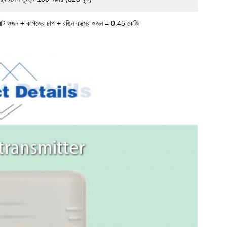
মোট ওজন + কাগজের চাপ + রঙিন বাক্সের ওজন = 0.45 কেজি