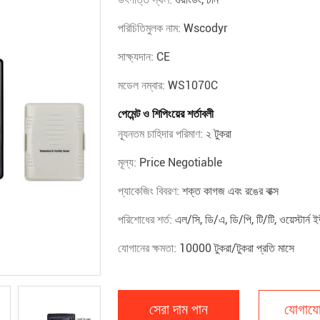
পরিচিতিমুলক নাম:
Wscodyr
সাক্ষ্যদান:
CE
মডেল নম্বার:
WS1070C
পেমেন্ট ও শিপিংয়ের শর্তাবলী
ন্যূনতম চাহিদার পরিমাণ:
২ টুকরা
মূল্য:
Price Negotiable
প্যাকেজিং বিবরণ:
শক্ত কাগজ এবং রঙের বাক্স
পরিশোধের শর্ত:
এল/সি, ডি/এ, ডি/পি, টি/টি, ওয়েস্টার্ন ই
যোগানের ক্ষমতা:
10000 টুকরা/টুকরা প্রতি মাসে
সেরা দাম পান
যোগাযো