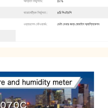
আর্দ্রতা নির্ভুলতাঃ:
±৫%
বারোমেট্রিক নির্ভুলতা::
±5 পিএইচপি
ওয়্যারলেস নেটওয়ার্কঃ:
ডেটা দেখার জন্য মোবাইল অ্যাপ্লিকেশন