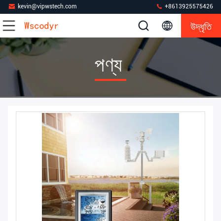
kevin@vipwstech.com
+8613925575426
উদ্ধৃতি
পণ্য