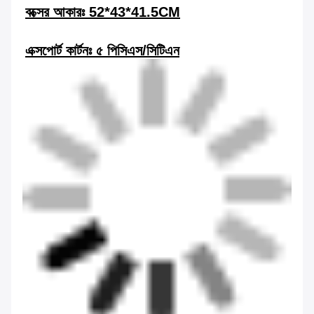
বক্সের আকারঃ 52*43*41.5CM
এক্সপোর্ট কার্টনঃ ৫ পিসিএস/সিটিএন