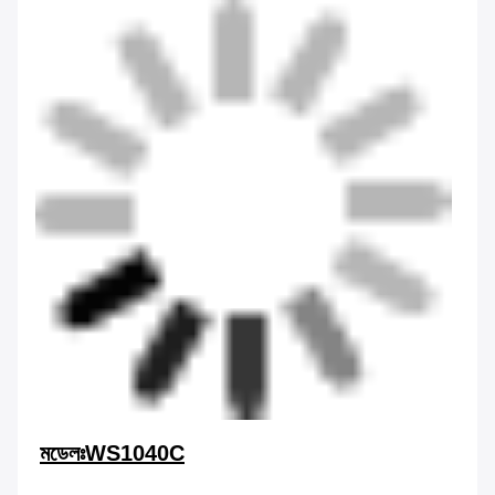
মডেলঃWS1040C