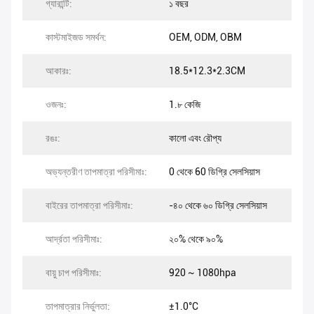
গ্যারান্টি:
১ বছর
কাস্টমাইজড সমর্থন:
OEM, ODM, OBM
আকারঃ:
18.5*12.3*2.3CM
ওজনঃ:
1.৮ কেজি
রঙঃ:
কালো এবং রৌপ্য
অভ্যন্তরীণ তাপমাত্রা পরিসীমাঃ:
0 থেকে 60 ডিগ্রি সেলসিয়াস
বাইরের তাপমাত্রা পরিসীমাঃ:
-৪০ থেকে ৬০ ডিগ্রি সেলসিয়াস
আর্দ্রতা পরিসীমাঃ:
২০% থেকে ৯০%
বায়ু চাপ পরিসীমাঃ:
920 ~ 1080hpa
তাপমাত্রার নির্ভুলতা:
±1.0°C