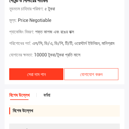
পেমেন্ট ও শিপিংয়ের শর্তাবলী
ন্যূনতম চাহিদার পরিমাণ:
৫ টুকরা
মূল্য:
Price Negotiable
প্যাকেজিং বিবরণ:
শক্ত কাগজ এবং রঙের বাক্স
পরিশোধের শর্ত:
এল/সি, ডি/এ, ডি/পি, টি/টি, ওয়েস্টার্ন ইউনিয়ন, মানিগ্রাম
যোগানের ক্ষমতা:
10000 টুকরা/টুকরা প্রতি মাসে
সেরা দাম পান
যোগাযোগ করুন
বিশেষ উল্লেখ
বর্ণনা
বিশেষ উল্লেখ