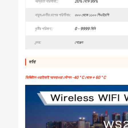
আর্দ্রতা পরিসীমা::
20% থেকে 99%
বায়ুমণ্ডলীয় চাপের পরিসীমাঃ:
৩০০ থেকে ১১০০ পিএইচপি
বৃষ্টির পরিমাণ::
0 - 9999 মিমি
বন্দর:
শেঞ্জেন
বর্ণনা
ডিজিটাল ওয়াইফাই আবহাওয়া স্টেশন -40 ° C থেকে + 60 ° C