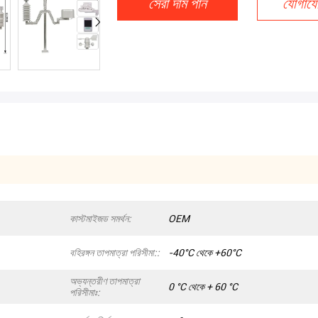
সেরা দাম পান
যোগাযো
কাস্টমাইজড সমর্থন:
OEM
বহিরঙ্গন তাপমাত্রা পরিসীমা::
-40°C থেকে +60°C
অভ্যন্তরীণ তাপমাত্রা
0 °C থেকে + 60 °C
পরিসীমাঃ: