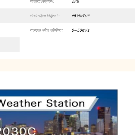
আর্দ্রতা নির্ভুলতাঃ:
±৫%
বারোমেট্রিক নির্ভুলতা::
±5 পিএইচপি
বাতাসের গতির পরিসীমা::
0~50m/s