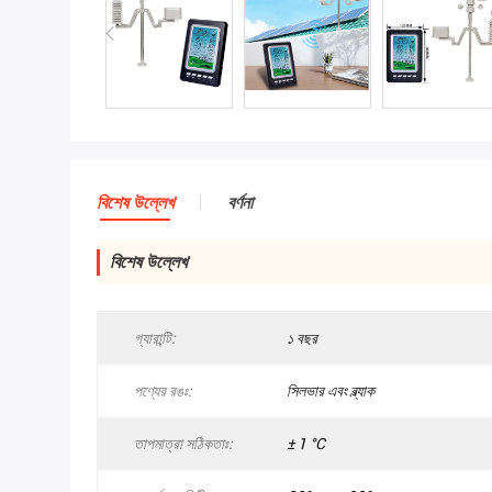
বিশেষ উল্লেখ
বর্ণনা
বিশেষ উল্লেখ
গ্যারান্টি:
১ বছর
পণ্যের রঙঃ:
সিলভার এবং ব্ল্যাক
তাপমাত্রা সঠিকতাঃ:
± 1 °C