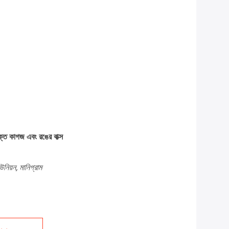
্ত কাগজ এবং রঙের বাক্স
উনিয়ন, মানিগ্রাম