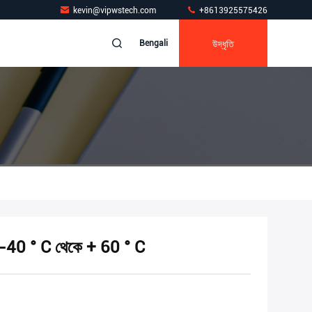
kevin@vipwstech.com
+8613925575426
উদ্ধৃতি
Bengali
ন -40 ° C থেকে + 60 ° C