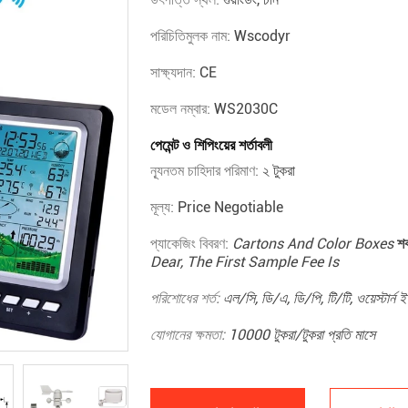
পরিচিতিমুলক নাম:
Wscodyr
সাক্ষ্যদান:
CE
মডেল নম্বার:
WS2030C
পেমেন্ট ও শিপিংয়ের শর্তাবলী
ন্যূনতম চাহিদার পরিমাণ:
২ টুকরা
মূল্য:
Price Negotiable
প্যাকেজিং বিবরণ:
Cartons And Color Boxes
শক
Dear, The First Sample Fee Is
পরিশোধের শর্ত:
এল/সি, ডি/এ, ডি/পি, টি/টি, ওয়েস্টার্ন ই
যোগানের ক্ষমতা:
10000 টুকরা/টুকরা প্রতি মাসে