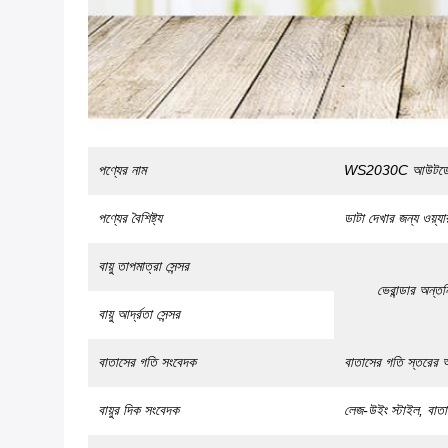
পণ্যের নাম
WS2030C আউটডোর ওয
পণ্যের বৈশিষ্ট্য
ডাটা দেখার জন্য ওয়্
বায়ু তাপমাত্রা সেন্সর
ভেরান্ডার অন্তর্
বায়ু আর্দ্রতা সেন্সর
বাতাসের গতি সংবেদক
বাতাসের গতি স্তরের আ
বায়ুর দিক সংবেদক
লেজ-উইং স্টাইল, বাত