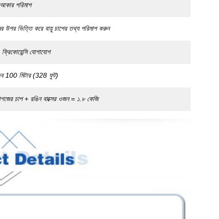
ের আকার পরিমাপ
নের উপর ভিত্তি করে বায়ু চাপের তথ্য পরিমাপ করুন
্রিকোয়েন্সি যোগাযোগ
ূরত্ব 100 মিটার (328 ফুট)
গজের চাপ + রঙিন বাক্সের ওজন = ১.৮ কেজি