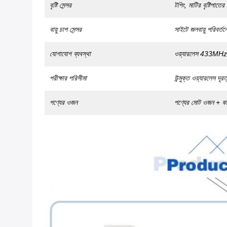
বৃষ্টি সেন্সর
টপিং, মাটির বৃষ্টিপাত
বায়ু চাপ সেন্সর
সাইটে জলবায়ু পরিবর্ত
যোগাযোগ ব্যবস্থা
ওয়্যারলেস 433MHz ফ
পরীক্ষার পরিসীমা
উন্মুক্ত ওয়্যারলেস দ
পণ্যের ওজন
পণ্যের মোট ওজন + কা