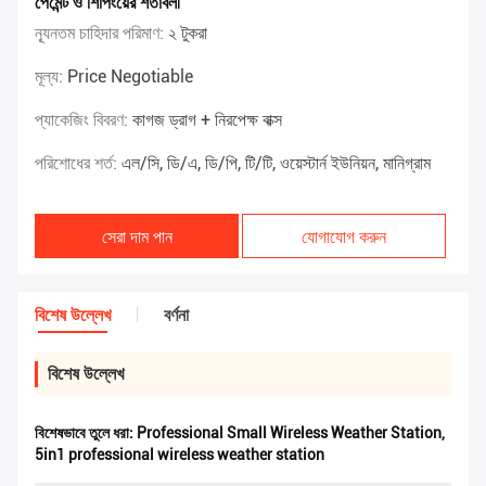
পেমেন্ট ও শিপিংয়ের শর্তাবলী
ন্যূনতম চাহিদার পরিমাণ:
২ টুকরা
মূল্য:
Price Negotiable
প্যাকেজিং বিবরণ:
কাগজ ড্রাগ + নিরপেক্ষ বাক্স
পরিশোধের শর্ত:
এল/সি, ডি/এ, ডি/পি, টি/টি, ওয়েস্টার্ন ইউনিয়ন, মানিগ্রাম
সেরা দাম পান
যোগাযোগ করুন
বিশেষ উল্লেখ
বর্ণনা
বিশেষ উল্লেখ
বিশেষভাবে তুলে ধরা:
Professional Small Wireless Weather Station
,
5in1 professional wireless weather station