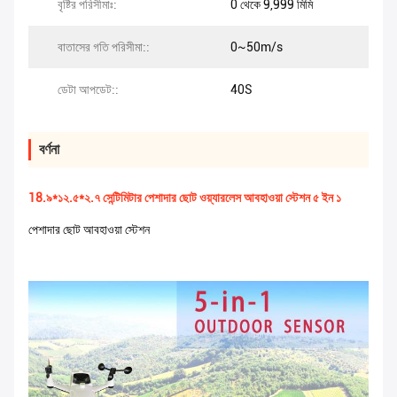
বৃষ্টির পরিসীমাঃ:
0 থেকে 9,999 মিমি
বাতাসের গতি পরিসীমা::
0~50m/s
ডেটা আপডেট::
40S
বর্ণনা
18.৯*১২.৫*২.৭ সেন্টিমিটার পেশাদার ছোট ওয়্যারলেস আবহাওয়া স্টেশন ৫ ইন ১
পেশাদার ছোট আবহাওয়া স্টেশন