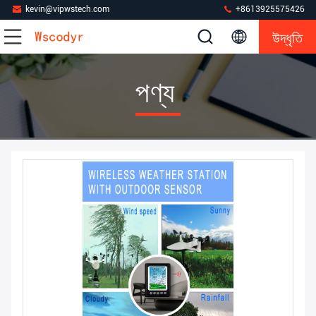
kevin@vipwstech.com
+8613925575426
উদ্ধৃতি
পণ্য