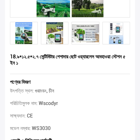
18.৯*১২.৫*২.৭ সেন্টিমিটার পেশাদার ছোট ওয়্যারলেস আবহাওয়া স্টেশন ৫
ইন ১
পণ্যের বিবরণ
উৎপত্তি স্থল:
গুয়াংডং, চীন
পরিচিতিমুলক নাম:
Wscodyr
সাক্ষ্যদান:
CE
মডেল নম্বার:
WS3030