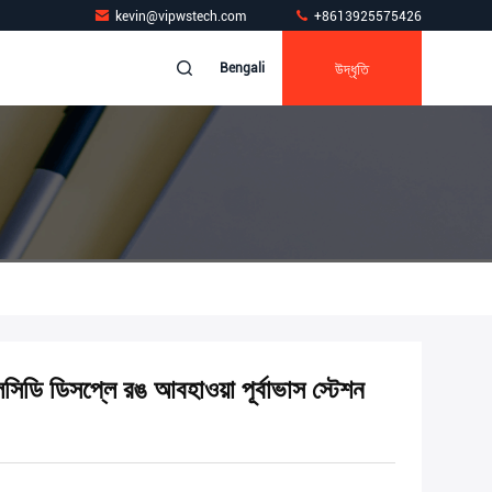
kevin@vipwstech.com
+8613925575426
উদ্ধৃতি
Bengali
লসিডি ডিসপ্লে রঙ আবহাওয়া পূর্বাভাস স্টেশন