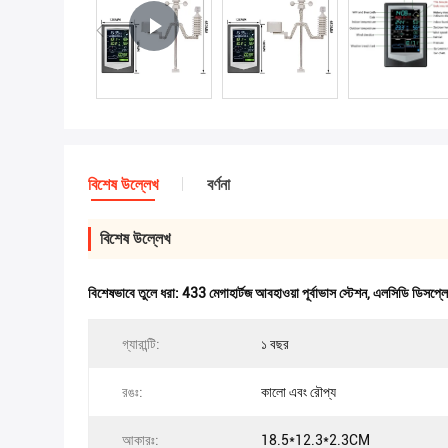
বিশেষ উল্লেখ
বর্ণনা
বিশেষ উল্লেখ
বিশেষভাবে তুলে ধরা:
433 মেগাহার্টজ আবহাওয়া পূর্বাভাস স্টেশন
,
এলসিডি ডিসপ্লে 
গ্যারান্টি:
১ বছর
রঙঃ:
কালো এবং রৌপ্য
আকারঃ:
18.5*12.3*2.3CM