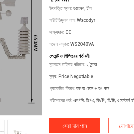
উৎপত্তি স্থল:
গুয়াংডং, চীন
পরিচিতিমুলক নাম:
Wscodyr
সাক্ষ্যদান:
CE
মডেল নম্বার:
WS2040VA
পেমেন্ট ও শিপিংয়ের শর্তাবলী
ন্যূনতম চাহিদার পরিমাণ:
২ টুকরা
মূল্য:
Price Negotiable
প্যাকেজিং বিবরণ:
কাগজ টেনে + রঙ বাক্স
পরিশোধের শর্ত:
এল/সি, ডি/এ, ডি/পি, টি/টি, ওয়েস্টার্ন ই
সেরা দাম পান
যোগাযো