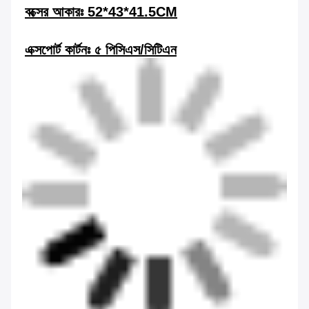
বক্সের আকারঃ 52*43*41.5CM
এক্সপোর্ট কার্টনঃ ৫ পিসিএস/সিটিএন