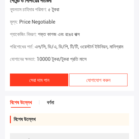
পেমেন্ট ও শিপিংয়ের শর্তাবলী
ন্যূনতম চাহিদার পরিমাণ:
৫ টুকরা
মূল্য:
Price Negotiable
প্যাকেজিং বিবরণ:
শক্ত কাগজ এবং রঙের বাক্স
পরিশোধের শর্ত:
এল/সি, ডি/এ, ডি/পি, টি/টি, ওয়েস্টার্ন ইউনিয়ন, মানিগ্রাম
যোগানের ক্ষমতা:
10000 টুকরা/টুকরা প্রতি মাসে
সেরা দাম পান
যোগাযোগ করুন
বিশেষ উল্লেখ
বর্ণনা
বিশেষ উল্লেখ