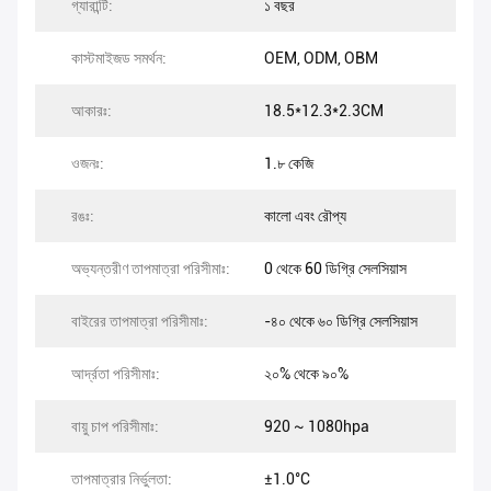
গ্যারান্টি:
১ বছর
কাস্টমাইজড সমর্থন:
OEM, ODM, OBM
আকারঃ:
18.5*12.3*2.3CM
ওজনঃ:
1.৮ কেজি
রঙঃ:
কালো এবং রৌপ্য
অভ্যন্তরীণ তাপমাত্রা পরিসীমাঃ:
0 থেকে 60 ডিগ্রি সেলসিয়াস
বাইরের তাপমাত্রা পরিসীমাঃ:
-৪০ থেকে ৬০ ডিগ্রি সেলসিয়াস
আর্দ্রতা পরিসীমাঃ:
২০% থেকে ৯০%
বায়ু চাপ পরিসীমাঃ:
920 ~ 1080hpa
তাপমাত্রার নির্ভুলতা:
±1.0°C