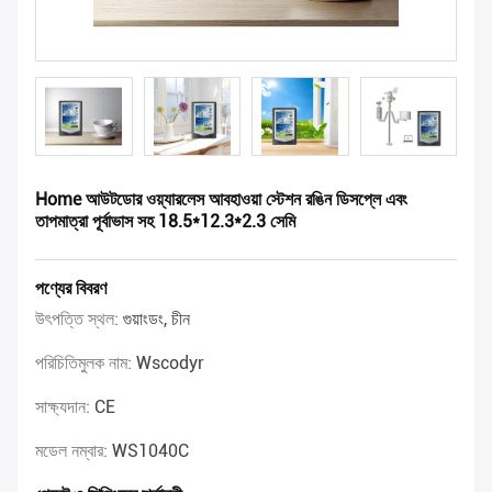
Home আউটডোর ওয়্যারলেস আবহাওয়া স্টেশন রঙিন ডিসপ্লে এবং
তাপমাত্রা পূর্বাভাস সহ 18.5*12.3*2.3 সেমি
পণ্যের বিবরণ
উৎপত্তি স্থল:
গুয়াংডং, চীন
পরিচিতিমুলক নাম:
Wscodyr
সাক্ষ্যদান:
CE
মডেল নম্বার:
WS1040C