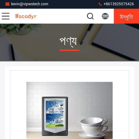
kevin@vipwstech.com
+8613925575426
উদ্ধৃতি
পণ্য