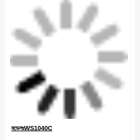
মডেলঃWS1040C