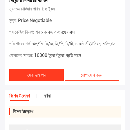
পেমেন্ট ও শিপিংয়ের শর্তাবলী
ন্যূনতম চাহিদার পরিমাণ:
৫ টুকরা
মূল্য:
Price Negotiable
প্যাকেজিং বিবরণ:
শক্ত কাগজ এবং রঙের বাক্স
পরিশোধের শর্ত:
এল/সি, ডি/এ, ডি/পি, টি/টি, ওয়েস্টার্ন ইউনিয়ন, মানিগ্রাম
যোগানের ক্ষমতা:
10000 টুকরা/টুকরা প্রতি মাসে
সেরা দাম পান
যোগাযোগ করুন
বিশেষ উল্লেখ
বর্ণনা
বিশেষ উল্লেখ