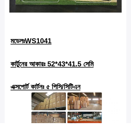
মডেলঃWS1041
কার্টুনের আকারঃ 52*43*41.5 সেমি
এক্সপোর্ট কার্টনঃ ৫ পিসি/সিটিএন