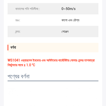
বাতাসের গতি পরিসীমা::
0~50m/s
রঙঃ:
কালো এবং রৌপ্য
বন্দর:
শেঞ্জেন
বর্ণনা
WS1041 ওয়্যারলেস ইনডোর এবং আউটডোর থার্মোমিটার সোলার সেন্সর তাপমাত্রা
নির্ভুলতার সাথে ± 1.0 °C
পণ্যের বর্ণনা