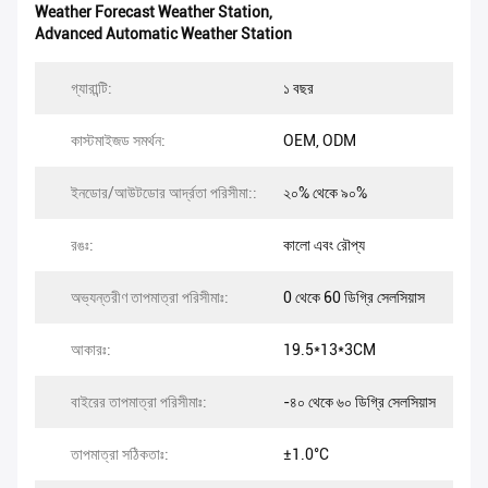
Weather Forecast Weather Station
,
Advanced Automatic Weather Station
গ্যারান্টি:
১ বছর
কাস্টমাইজড সমর্থন:
OEM, ODM
ইনডোর/আউটডোর আর্দ্রতা পরিসীমা::
২০% থেকে ৯০%
রঙঃ:
কালো এবং রৌপ্য
অভ্যন্তরীণ তাপমাত্রা পরিসীমাঃ:
0 থেকে 60 ডিগ্রি সেলসিয়াস
আকারঃ:
19.5*13*3CM
বাইরের তাপমাত্রা পরিসীমাঃ:
-৪০ থেকে ৬০ ডিগ্রি সেলসিয়াস
তাপমাত্রা সঠিকতাঃ:
±1.0°C