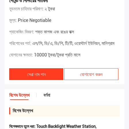
পেমেন্ট ও শিপিংয়ের শর্তাবলী
ন্যূনতম চাহিদার পরিমাণ:
২ টুকরা
মূল্য:
Price Negotiable
প্যাকেজিং বিবরণ:
শক্ত কাগজ এবং রঙের বাক্স
পরিশোধের শর্ত:
এল/সি, ডি/এ, ডি/পি, টি/টি, ওয়েস্টার্ন ইউনিয়ন, মানিগ্রাম
যোগানের ক্ষমতা:
10000 টুকরা/টুকরা প্রতি মাসে
সেরা দাম পান
যোগাযোগ করুন
বিশেষ উল্লেখ
বর্ণনা
বিশেষ উল্লেখ
বিশেষভাবে তুলে ধরা:
Touch Backlight Weather Station
,