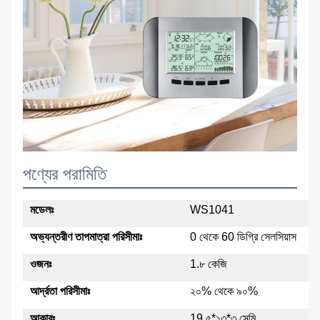
পণ্যের পরামিতি
মডেলঃ
WS1041
অভ্যন্তরীণ তাপমাত্রা পরিসীমাঃ
0 থেকে 60 ডিগ্রি সেলসিয়াস
ওজনঃ
1.৮ কেজি
আর্দ্রতা পরিসীমাঃ
২০% থেকে ৯০%
আকারঃ
19.৫*১৩*৩ সেমি