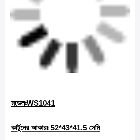
মডেলঃWS1041
কার্টুনের আকারঃ 52*43*41.5 সেমি