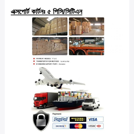
এক্সপোর্ট কার্টনঃ ৫ পিসি/সিটিএন