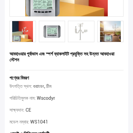
আবহাওয়ার পূর্বাভাস এবং স্পর্শ ব্যাকলাইট প্রযুক্তি সহ উন্নত আবহাওয়া
স্টেশন
পণ্যের বিবরণ
উৎপত্তি স্থল:
গুয়াংডং, চীন
পরিচিতিমুলক নাম:
Wscodyr
সাক্ষ্যদান:
CE
মডেল নম্বার:
WS1041