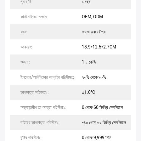
গ্যারান্টি:
১ বছর
কাস্টমাইজড সমর্থন:
OEM, ODM
রঙঃ:
কালো এবং রৌপ্য
আকারঃ:
18.9*12.5*2.7CM
ওজনঃ:
1.৮ কেজি
ইনডোর/আউটডোর আর্দ্রতা পরিসীমা::
২০% থেকে ৯০%
তাপমাত্রা সঠিকতাঃ:
±1.0°C
অভ্যন্তরীণ তাপমাত্রা পরিসীমাঃ:
0 থেকে 60 ডিগ্রি সেলসিয়াস
বাইরের তাপমাত্রা পরিসীমাঃ:
-৪০ থেকে ৬০ ডিগ্রি সেলসিয়াস
বৃষ্টির পরিসীমাঃ:
0 থেকে 9,999 মিমি