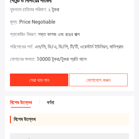
পেমেন্ট ও শিপিংয়ের শর্তাবলী
ন্যূনতম চাহিদার পরিমাণ:
২ টুকরা
মূল্য:
Price Negotiable
প্যাকেজিং বিবরণ:
শক্ত কাগজ এবং রঙের বাক্স
পরিশোধের শর্ত:
এল/সি, ডি/এ, ডি/পি, টি/টি, ওয়েস্টার্ন ইউনিয়ন, মানিগ্রাম
যোগানের ক্ষমতা:
10000 টুকরা/টুকরা প্রতি মাসে
সেরা দাম পান
যোগাযোগ করুন
বিশেষ উল্লেখ
বর্ণনা
বিশেষ উল্লেখ