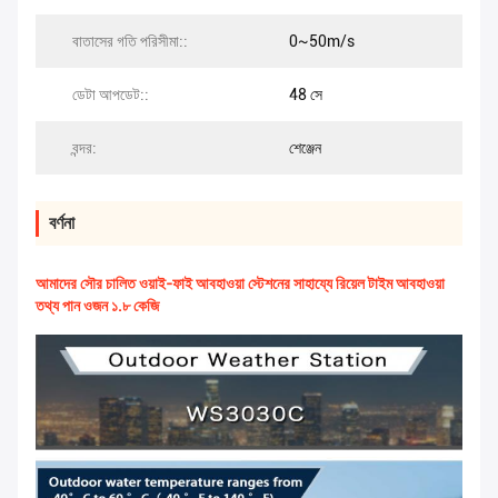
বাতাসের গতি পরিসীমা::
0~50m/s
ডেটা আপডেট::
48 সে
বন্দর:
শেঞ্জেন
বর্ণনা
আমাদের সৌর চালিত ওয়াই-ফাই আবহাওয়া স্টেশনের সাহায্যে রিয়েল টাইম আবহাওয়া
তথ্য পান ওজন ১.৮ কেজি