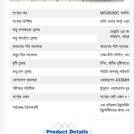
পণ্যের নাম
WS3030C আউটডোর ওয়
পণ্যের বৈশিষ্ট্য
ডাটা দেখার জন্য ওয়্যা
বায়ু তাপমাত্রা সেন্সর
ভেরান্টা এর অন্তর
পরিমাপ, আর্দ্রতা
বায়ু আর্দ্রতা সেন্সর
বাতাসের গতি সংবেদক
বাতাসের গতি স্তরের আকা
বায়ুর দিক সংবেদক
লেজ-উইং স্টাইল, বাতাস
বৃষ্টি সেন্সর
টপিং, মাটির বৃষ্টিপাতের
বায়ু চাপ সেন্সর
সাইটে জলবায়ু পরিবর্তনে
যোগাযোগ ব্যবস্থা
ওয়্যারলেস 433MHz ফ্র
পরীক্ষার পরিসীমা
উন্মুক্ত ওয়্যারলেস দূর
পণ্যের ওজন
পণ্যের মোট ওজন + কাগজ
এক বহিরঙ্গন ট্রান্সমিটা
প্যাকেজ নির্দেশাবলী
ট্রান্সমিটারের জন্য এক প্যা