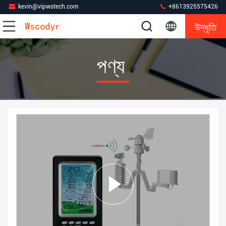
kevin@vipwstech.com
+8613925575426
উদ্ধৃতি
পণ্য