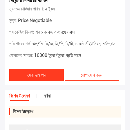
পেমেন্ট ও শিপিংয়ের শর্তাবলী
ন্যূনতম চাহিদার পরিমাণ:
২ টুকরা
মূল্য:
Price Negotiable
প্যাকেজিং বিবরণ:
শক্ত কাগজ এবং রঙের বাক্স
পরিশোধের শর্ত:
এল/সি, ডি/এ, ডি/পি, টি/টি, ওয়েস্টার্ন ইউনিয়ন, মানিগ্রাম
যোগানের ক্ষমতা:
10000 টুকরা/টুকরা প্রতি মাসে
সেরা দাম পান
যোগাযোগ করুন
বিশেষ উল্লেখ
বর্ণনা
বিশেষ উল্লেখ