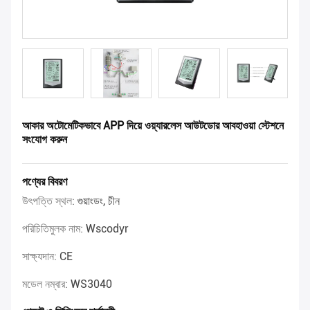
আকার অটোমেটিকভাবে APP দিয়ে ওয়্যারলেস আউটডোর আবহাওয়া স্টেশনে
সংযোগ করুন
পণ্যের বিবরণ
উৎপত্তি স্থল:
গুয়াংডং, চীন
পরিচিতিমুলক নাম:
Wscodyr
সাক্ষ্যদান:
CE
মডেল নম্বার:
WS3040