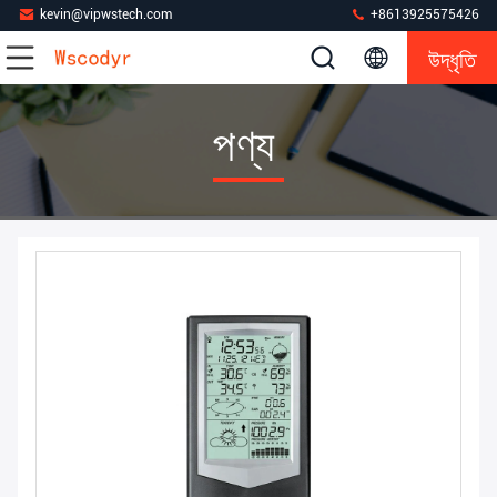
kevin@vipwstech.com
+8613925575426
উদ্ধৃতি
পণ্য