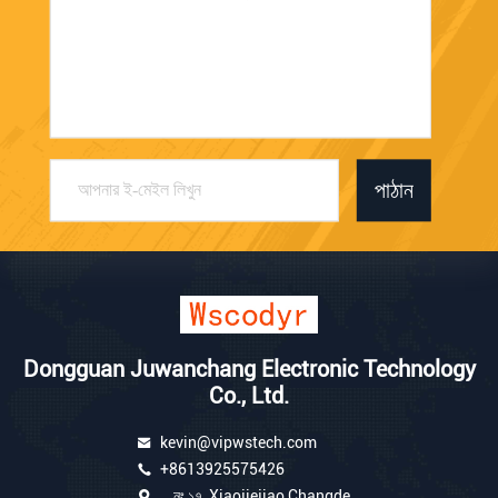
পাঠান
Dongguan Juwanchang Electronic Technology
Co., Ltd.
kevin@vipwstech.com
+8613925575426
নং ১৭, Xiaojiejiao Changde