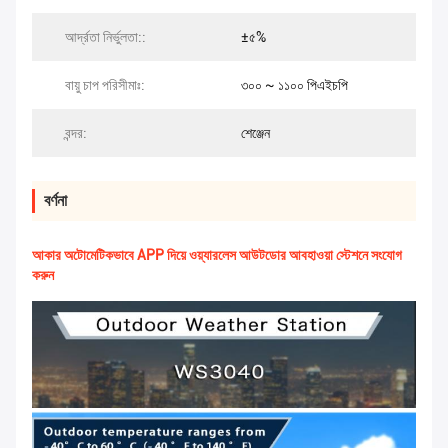
আর্দ্রতা নির্ভুলতা::
±৫%
বায়ু চাপ পরিসীমাঃ:
৩০০ ~ ১১০০ পিএইচপি
বন্দর:
শেঞ্জেন
বর্ণনা
আকার অটোমেটিকভাবে APP দিয়ে ওয়্যারলেস আউটডোর আবহাওয়া স্টেশনে সংযোগ
করুন