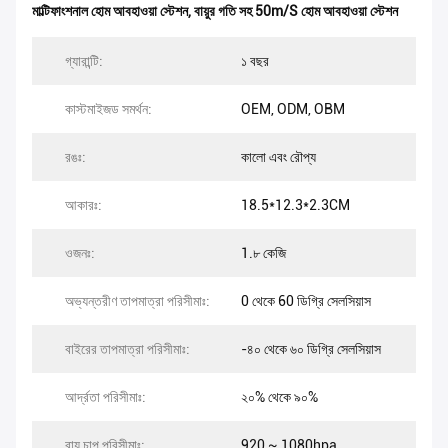
মাল্টিফাংশনাল হোম আবহাওয়া স্টেশন
,
বায়ুর গতি সহ 50m/S হোম আবহাওয়া স্টেশন
গ্যারান্টি:
১ বছর
কাস্টমাইজড সমর্থন:
OEM, ODM, OBM
রঙঃ:
কালো এবং রৌপ্য
আকারঃ:
18.5*12.3*2.3CM
ওজনঃ:
1.৮ কেজি
অভ্যন্তরীণ তাপমাত্রা পরিসীমাঃ:
0 থেকে 60 ডিগ্রি সেলসিয়াস
বাইরের তাপমাত্রা পরিসীমাঃ:
-৪০ থেকে ৬০ ডিগ্রি সেলসিয়াস
আর্দ্রতা পরিসীমাঃ:
২০% থেকে ৯০%
বায়ু চাপ পরিসীমাঃ:
920 ~ 1080hpa