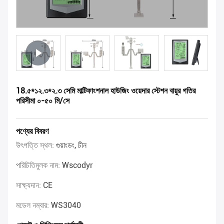
18.৫*১২.৩*২.৩ সেমি মাল্টিফাংশনাল হাউজিং ওয়েদার স্টেশন বায়ুর গতির
পরিসীমা ০-৫০ মি/সে
পণ্যের বিবরণ
উৎপত্তি স্থল:
গুয়াংডং, চীন
পরিচিতিমুলক নাম:
Wscodyr
সাক্ষ্যদান:
CE
মডেল নম্বার:
WS3040