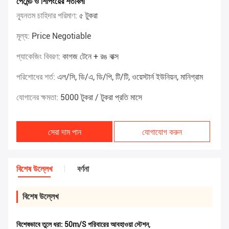
পেমেন্ট ও শিপিংয়ের শর্তাবলী
ন্যূনতম চাহিদার পরিমাণ:
৫ টুকরা
মূল্য:
Price Negotiable
প্যাকেজিং বিবরণ:
কাগজ টেনে + রঙ বাক্স
পরিশোধের শর্ত:
এল/সি, ডি/এ, ডি/পি, টি/টি, ওয়েস্টার্ন ইউনিয়ন, মানিগ্রাম
যোগানের ক্ষমতা:
5000 টুকরা / টুকরা প্রতি মাসে
সেরা দাম পান
যোগাযোগ করুন
বিশেষ উল্লেখ
বর্ণনা
বিশেষ উল্লেখ
বিশেষভাবে তুলে ধরা:
50m/S পরিবারের আবহাওয়া স্টেশন
,