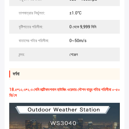
তাপমাত্রার নির্ভুলতা:
±1.0°C
বৃষ্টিপাতের পরিসীমা:
0 থেকে 9,999 মিমি
বাতাসের গতির পরিসীমা:
0~50m/s
বন্দর:
শেঞ্জেন
বর্ণনা
18.৫*১২.৩*২.৩ সেমি মাল্টিফাংশনাল হাউজিং ওয়েদার স্টেশন বায়ুর গতির পরিসীমা ০-৫০
মি/সে