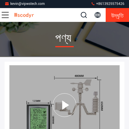
kevin@vipwstech.com
+8613925575426
উদ্ধৃতি
পণ্য