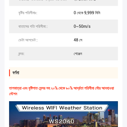
বৃষ্টির পরিসীমাঃ:
0 থেকে 9,999 মিমি
বাতাসের গতি পরিসীমা::
0~50m/s
ডেটা আপডেট::
48 সে
বন্দর:
শেঞ্জেন
বর্ণনা
তাপমাত্রা এবং বৃষ্টিপাত সেন্সর সহ ২০% থেকে ৯০% আর্দ্রতা পরিসীমা সৌর আবহাওয়া
স্টেশন