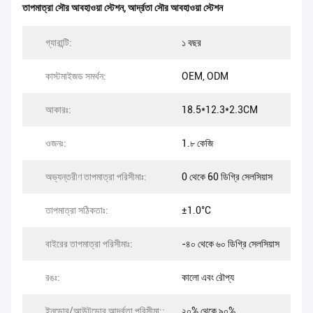
তাপমাত্রা সৌর আবহাওয়া স্টেশন
,
আর্দ্রতা সৌর আবহাওয়া স্টেশন
গ্যারান্টি:
১ বছর
কাস্টমাইজড সমর্থন:
OEM, ODM
আকারঃ:
18.5*12.3*2.3CM
ওজনঃ:
1.৮ কেজি
অভ্যন্তরীণ তাপমাত্রা পরিসীমাঃ:
0 থেকে 60 ডিগ্রি সেলসিয়াস
তাপমাত্রা সঠিকতাঃ:
±1.0°C
বাইরের তাপমাত্রা পরিসীমাঃ:
-৪০ থেকে ৬০ ডিগ্রি সেলসিয়াস
রঙঃ:
কালো এবং রৌপ্য
ইনডোর/আউটডোর আর্দ্রতা পরিসীমা::
২০% থেকে ৯০%