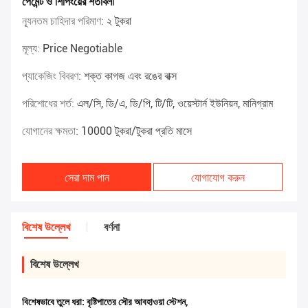
পেমেন্ট ও শিপিংয়ের শর্তাবলী
ন্যূনতম চাহিদার পরিমাণ:
২ টুকরা
মূল্য:
Price Negotiable
প্যাকেজিং বিবরণ:
শক্ত কাগজ এবং রঙের বাক্স
পরিশোধের শর্ত:
এল/সি, ডি/এ, ডি/পি, টি/টি, ওয়েস্টার্ন ইউনিয়ন, মানিগ্রাম
যোগানের ক্ষমতা:
10000 টুকরা/টুকরা প্রতি মাসে
সেরা দাম পান
যোগাযোগ করুন
বিশেষ উল্লেখ
বর্ণনা
বিশেষ উল্লেখ
বিশেষভাবে তুলে ধরা:
বৃষ্টিপাতের সৌর আবহাওয়া স্টেশন
,