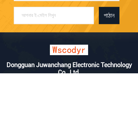
পাঠান
Dongguan Juwanchang Electronic Technology
Co., Ltd.
kevin@vipwstech.com
+8613925575426
নং ১৭, Xiaojiejiao Changde
রোড, হিউমেন টাউন, ডংগুয়ান সিটি,
গুয়াংডং প্রদেশ
চীন ভালো মানের ওয়্যারলেস আবহাওয়া স্টেশন সরবরাহকারী। কপিরাইট © 2025 Dongguan