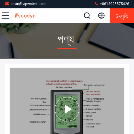
kevin@vipwstech.com
+8613925575426
উদ্ধৃতি
পণ্য