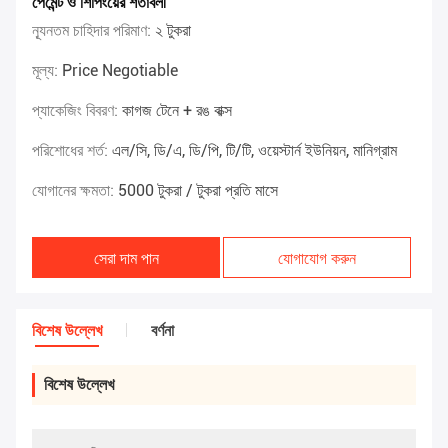
পেমেন্ট ও শিপিংয়ের শর্তাবলী
ন্যূনতম চাহিদার পরিমাণ:
২ টুকরা
মূল্য:
Price Negotiable
প্যাকেজিং বিবরণ:
কাগজ টেনে + রঙ বাক্স
পরিশোধের শর্ত:
এল/সি, ডি/এ, ডি/পি, টি/টি, ওয়েস্টার্ন ইউনিয়ন, মানিগ্রাম
যোগানের ক্ষমতা:
5000 টুকরা / টুকরা প্রতি মাসে
সেরা দাম পান
যোগাযোগ করুন
বিশেষ উল্লেখ
বর্ণনা
বিশেষ উল্লেখ