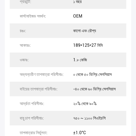
গ্যারান্টি:
১ বছর
কাস্টমাইজড সমর্থন:
OEM
রঙঃ:
কালো এবং রৌপ্য
আকারঃ:
189*125*27 মিমি
ওজনঃ:
1.৮ কেজি
অভ্যন্তরীণ তাপমাত্রা পরিসীমাঃ:
০ থেকে ৫০ ডিগ্রি সেলসিয়াস
বাইরের তাপমাত্রা পরিসীমাঃ:
-৪০ থেকে ৬০ ডিগ্রি সেলসিয়াস
আর্দ্রতা পরিসীমাঃ:
২০% থেকে ৯০%
বায়ু চাপ পরিসীমাঃ:
৭৫০ ~ ১১০০ পিএইচপি
তাপমাত্রার নির্ভুলতা:
±1.0°C