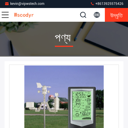
kevin@vipwstech.com
+8613925575426
উদ্ধৃতি
পণ্য