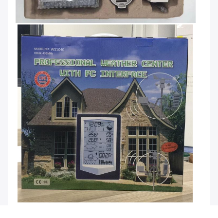
কাগজ টেনে আনুন + রঙিন বাক্স