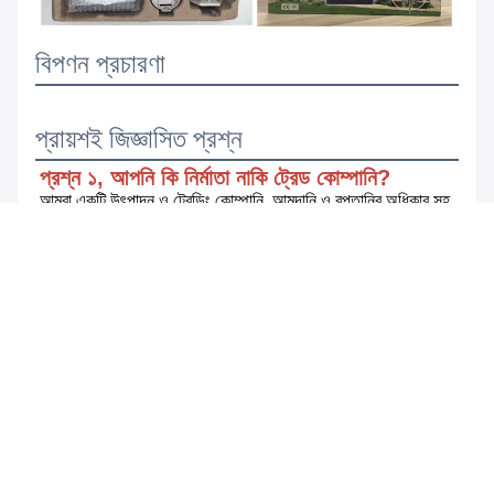
বিপণন প্রচারণা
প্রায়শই জিজ্ঞাসিত প্রশ্ন
প্রশ্ন ১, আপনি কি নির্মাতা নাকি ট্রেড কোম্পানি?
আমরা একটি উৎপাদন ও ট্রেডিং কোম্পানি, আমদানি ও রপ্তানির অধিকার সহ 
আমাদের নিজস্ব কারখানা রয়েছে।
প্রশ্ন ২, আপনার পেমেন্টের শর্ত কি?
A: T/T 30% আমানত এবং 70% ডেলিভারি আগে।
প্রশ্ন-৩, আপনার ডেলিভারি শর্ত কি?
উত্তর: এফওবি শেনঝেন।
কিউ-৪, তোমার ডেলিভারি টাইম কেমন?
উত্তরঃ সাধারণত, উভয় পক্ষের অর্ডার নিশ্চিতকরণের 35 দিন পরে ডেলিভারি 
করা হবে।
প্রশ্ন-৫, আপনার নমুনা নীতি কি?
উত্তরঃ আমরা নমুনা সরবরাহ করতে পারি যদি আমাদের কাছে প্রস্তুত পণ্য 
থাকে তবে গ্রাহকদের নমুনা ব্যয় এবং কুরিয়ার ব্যয় দিতে হবে ((ডেলিভারির 
জন্য 5-7 কার্যদিবস) ।
প্রশ্ন ৬, আপনি কি আপনার সমস্ত পণ্য ডেলিভারির আগে 