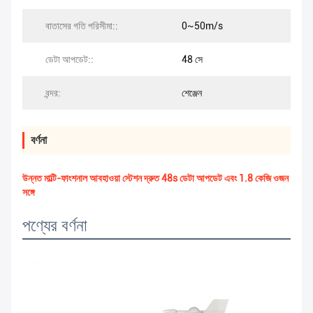
বাতাসের গতি পরিসীমা::
0~50m/s
ডেটা আপডেট::
48 সে
বন্দর:
শেঞ্জেন
বর্ণনা
উন্নত মাল্টি-ফাংশনাল আবহাওয়া স্টেশন দ্রুত 48s ডেটা আপডেট এবং 1.8 কেজি ওজন
সঙ্গে
পণ্যের বর্ণনা