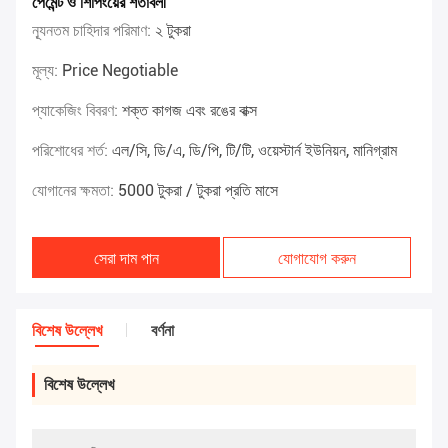
পেমেন্ট ও শিপিংয়ের শর্তাবলী
ন্যূনতম চাহিদার পরিমাণ:
২ টুকরা
মূল্য:
Price Negotiable
প্যাকেজিং বিবরণ:
শক্ত কাগজ এবং রঙের বাক্স
পরিশোধের শর্ত:
এল/সি, ডি/এ, ডি/পি, টি/টি, ওয়েস্টার্ন ইউনিয়ন, মানিগ্রাম
যোগানের ক্ষমতা:
5000 টুকরা / টুকরা প্রতি মাসে
সেরা দাম পান
যোগাযোগ করুন
বিশেষ উল্লেখ
বর্ণনা
বিশেষ উল্লেখ