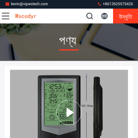
kevin@vipwstech.com
+8613925575426
উদ্ধৃতি
পণ্য