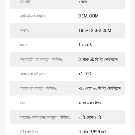
গ্যারান্টি:
১ বছর
কাস্টমাইজড সমর্থন:
OEM, ODM
আকারঃ:
18.5*12.3*2.3CM
ওজনঃ:
1.৮ কেজি
অভ্যন্তরীণ তাপমাত্রা পরিসীমাঃ:
0 থেকে 60 ডিগ্রি সেলসিয়াস
তাপমাত্রা সঠিকতাঃ:
±1.0°C
বাইরের তাপমাত্রা পরিসীমাঃ:
-৪০ থেকে ৬০ ডিগ্রি সেলসিয়াস
রঙঃ:
কালো এবং রৌপ্য
ইনডোর/আউটডোর আর্দ্রতা পরিসীমা::
২০% থেকে ৯০%
বৃষ্টির পরিসীমাঃ:
0 থেকে 9,999 মিমি