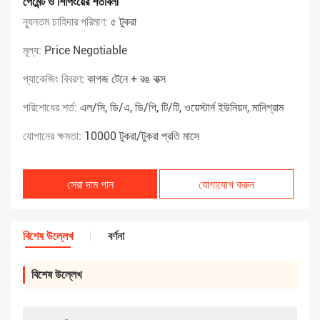
পেমেন্ট ও শিপিংয়ের শর্তাবলী
ন্যূনতম চাহিদার পরিমাণ:
৫ টুকরা
মূল্য:
Price Negotiable
প্যাকেজিং বিবরণ:
কাগজ টেনে + রঙ বাক্স
পরিশোধের শর্ত:
এল/সি, ডি/এ, ডি/পি, টি/টি, ওয়েস্টার্ন ইউনিয়ন, মানিগ্রাম
যোগানের ক্ষমতা:
10000 টুকরা/টুকরা প্রতি মাসে
সেরা দাম পান
যোগাযোগ করুন
বিশেষ উল্লেখ
বর্ণনা
বিশেষ উল্লেখ