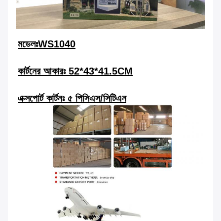
মডেলঃ
WS1040
কার্টনের আকারঃ 52*43*41.5CM
এক্সপোর্ট কার্টনঃ ৫ পিসিএস/সিটিএন