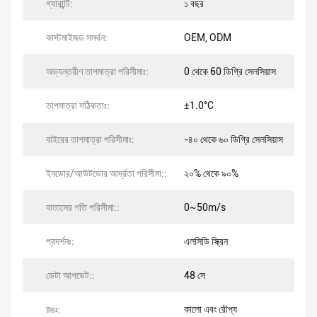
গ্যারান্টি:
১ বছর
কাস্টমাইজড সমর্থন:
OEM, ODM
অভ্যন্তরীণ তাপমাত্রা পরিসীমাঃ:
0 থেকে 60 ডিগ্রি সেলসিয়াস
তাপমাত্রা সঠিকতাঃ:
±1.0°C
বাইরের তাপমাত্রা পরিসীমাঃ:
-৪০ থেকে ৬০ ডিগ্রি সেলসিয়াস
ইনডোর/আউটডোর আর্দ্রতা পরিসীমা::
২০% থেকে ৯০%
বাতাসের গতি পরিসীমা::
0~50m/s
প্রদর্শনঃ:
এলসিডি স্ক্রিন
ডেটা আপডেট::
48 সে
রঙঃ:
কালো এবং রৌপ্য