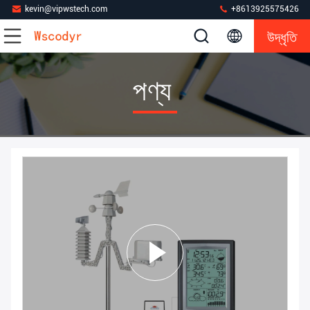
kevin@vipwstech.com
+8613925575426
উদ্ধৃতি
পণ্য