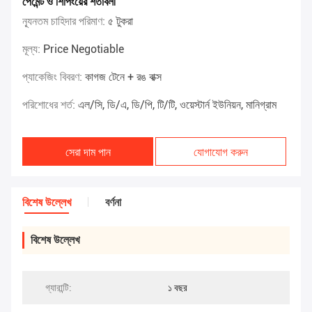
পেমেন্ট ও শিপিংয়ের শর্তাবলী
ন্যূনতম চাহিদার পরিমাণ:
৫ টুকরা
মূল্য:
Price Negotiable
প্যাকেজিং বিবরণ:
কাগজ টেনে + রঙ বাক্স
পরিশোধের শর্ত:
এল/সি, ডি/এ, ডি/পি, টি/টি, ওয়েস্টার্ন ইউনিয়ন, মানিগ্রাম
সেরা দাম পান
যোগাযোগ করুন
বিশেষ উল্লেখ
বর্ণনা
বিশেষ উল্লেখ
গ্যারান্টি:
১ বছর