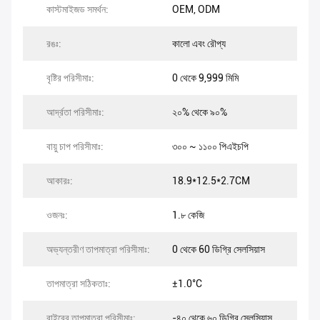
কাস্টমাইজড সমর্থন:
OEM, ODM
রঙঃ:
কালো এবং রৌপ্য
বৃষ্টির পরিসীমাঃ:
0 থেকে 9,999 মিমি
আর্দ্রতা পরিসীমাঃ:
২০% থেকে ৯০%
বায়ু চাপ পরিসীমাঃ:
৩০০ ~ ১১০০ পিএইচপি
আকারঃ:
18.9*12.5*2.7CM
ওজনঃ:
1.৮ কেজি
অভ্যন্তরীণ তাপমাত্রা পরিসীমাঃ:
0 থেকে 60 ডিগ্রি সেলসিয়াস
তাপমাত্রা সঠিকতাঃ:
±1.0°C
বাইরের তাপমাত্রা পরিসীমাঃ:
-৪০ থেকে ৬০ ডিগ্রি সেলসিয়াস