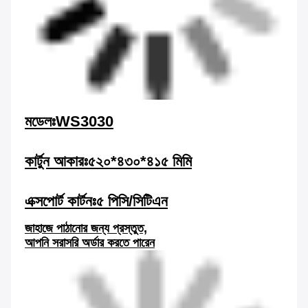
মডেলঃWS3030
কার্টুন আকারঃ
৫২০*৪৩০*৪১৫ মিমি
এক্সপোর্ট কার্টনঃ
৫ পিসি/সিটিএন
জাহাজে পাঠানোর জন্য প্রস্তুত,
আপনি সরাসরি অর্ডার করতে পারেন