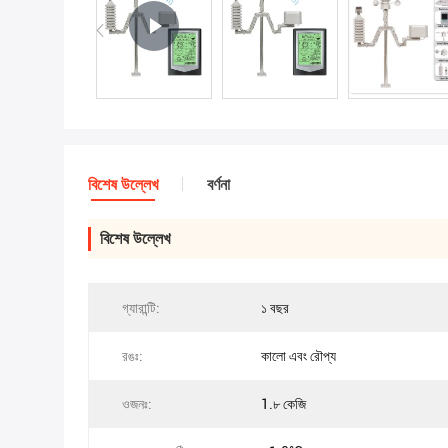
বিশেষ উল্লেখ
বর্ণনা
বিশেষ উল্লেখ
গ্যারান্টি:
১ বছর
রঙঃ:
কালো এবং রৌপ্য
ওজনঃ:
1.৮ কেজি