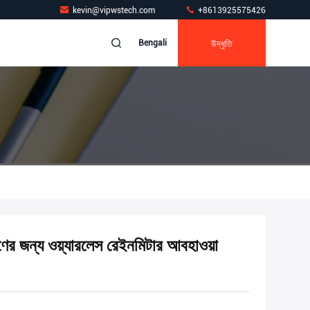
kevin@vipwstech.com
+8613925575426
উদ্ধৃতি
Bengali
্ষণের জন্য ওয়্যারলেস রেইনমিটার আবহাওয়া