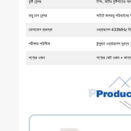
বৃষ্টি সেন্সর
টপিং, মাটির বৃষ্টিপাতের 
বায়ু চাপ সেন্সর
সাইটে জলবায়ু পরিবর্তনের
যোগাযোগ ব্যবস্থা
ওয়্যারলেস 433MHz ফ্রি
পরীক্ষার পরিসীমা
উন্মুক্ত ওয়্যারলেস দূরত
পণ্যের ওজন
পণ্যের মোট ওজন + কাগজে