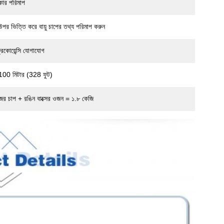
আকার পরিমাপ
 উপর ভিত্তি করে বায়ু চাপের তথ্য পরিমাপ করুন
কোয়েন্সি যোগাযোগ
্ব 100 মিটার (328 ফুট)
র চাপ + রঙিন বাক্সের ওজন = ১.৮ কেজি