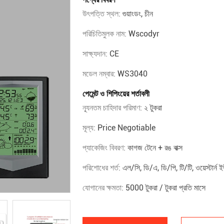
উৎপত্তি স্থল:
গুয়াংডং, চীন
পরিচিতিমুলক নাম:
Wscodyr
সাক্ষ্যদান:
CE
মডেল নম্বার:
WS3040
পেমেন্ট ও শিপিংয়ের শর্তাবলী
ন্যূনতম চাহিদার পরিমাণ:
২ টুকরা
মূল্য:
Price Negotiable
প্যাকেজিং বিবরণ:
কাগজ টেনে + রঙ বাক্স
পরিশোধের শর্ত:
এল/সি, ডি/এ, ডি/পি, টি/টি, ওয়েস্টার্ন ই
যোগানের ক্ষমতা:
5000 টুকরা / টুকরা প্রতি মাসে