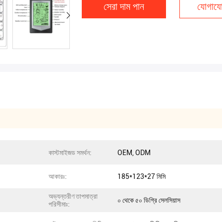
সেরা দাম পান
যোগাযো
কাস্টমাইজড সমর্থন:
OEM, ODM
আকারঃ:
185*123*27 মিমি
অভ্যন্তরীণ তাপমাত্রা
০ থেকে ৫০ ডিগ্রি সেলসিয়াস
পরিসীমাঃ: