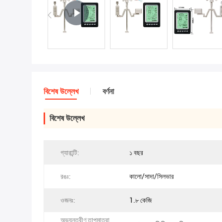
বিশেষ উল্লেখ
বর্ণনা
বিশেষ উল্লেখ
গ্যারান্টি:
১ বছর
রঙঃ:
কালো/সাদা/সিলভার
ওজনঃ:
1.৮ কেজি
অভ্যন্তরীণ তাপমাত্রা