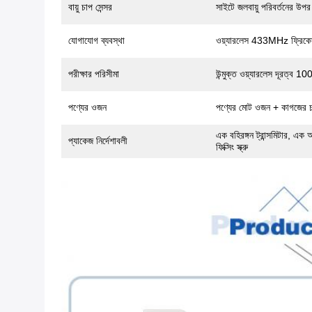
বায়ু চাপ সেন্সর
সাইটে জলবায়ু পরিবর্তনের উপর
যোগাযোগ ব্যবস্থা
ওয়্যারলেস 433MHz ফ্রিকোয়
পরীক্ষার পরিসীমা
উন্মুক্ত ওয়্যারলেস দূরত্ব 1
পণ্যের ওজন
পণ্যের মোট ওজন + কাগজের চ
এক বহিরঙ্গন ট্রান্সমিটার, এক 
প্যাকেজ নির্দেশাবলী
ফিক্সিং স্ক্রু