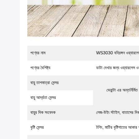
পণ্যের নাম
WS3030 বহিরঙ্গন ওয়্যারলে
পণ্যের বৈশিষ্ট্য
ডাটা দেখার জন্য ওয়্যারলেস 
বায়ু তাপমাত্রা সেন্সর
ভেরান্টা এর অন্তর্নির্
বায়ু আর্দ্রতা সেন্সর
বায়ুর দিক সংবেদক
লেজ-উইং স্টাইল, বাতাসের দি
বৃষ্টি সেন্সর
টপিং, মাটির বৃষ্টিপাতের আকার