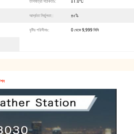
তাপমাত্রা সঠিকতাঃ:
±1.0°C
আর্দ্রতা নির্ভুলতা::
±৫%
বৃষ্টির পরিসীমাঃ:
0 থেকে 9,999 মিমি
েশন