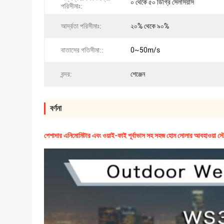
০ থেকে ৫০ ডিগ্রি সেলসিয়াস
পরিসীমাঃ:
আর্দ্রতা পরিসীমাঃ:
২০% থেকে ৯০%
বাতাসের গতিসীমা::
0~50m/s
বন্দর:
শেঞ্জেন
বর্ণনা
পেশাদার এনিমোমিটার এবং ওয়াই-ফাই পূর্বাভাস সহ সহজ হোম সোলার আবহাওয়া স্ট