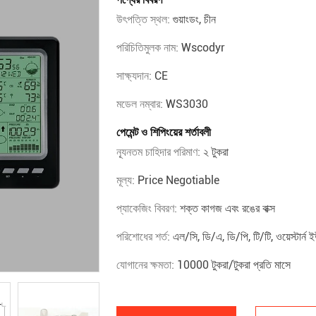
উৎপত্তি স্থল:
গুয়াংডং, চীন
পরিচিতিমুলক নাম:
Wscodyr
সাক্ষ্যদান:
CE
মডেল নম্বার:
WS3030
পেমেন্ট ও শিপিংয়ের শর্তাবলী
ন্যূনতম চাহিদার পরিমাণ:
২ টুকরা
মূল্য:
Price Negotiable
প্যাকেজিং বিবরণ:
শক্ত কাগজ এবং রঙের বাক্স
পরিশোধের শর্ত:
এল/সি, ডি/এ, ডি/পি, টি/টি, ওয়েস্টার্ন ই
যোগানের ক্ষমতা:
10000 টুকরা/টুকরা প্রতি মাসে