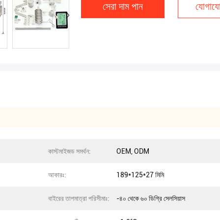
সেরা দাম পান
যোগাযো
কাস্টমাইজড সমর্থন:
OEM, ODM
আকারঃ:
189*125*27 মিমি
বাইরের তাপমাত্রা পরিসীমাঃ:
-৪০ থেকে ৬০ ডিগ্রি সেলসিয়াস