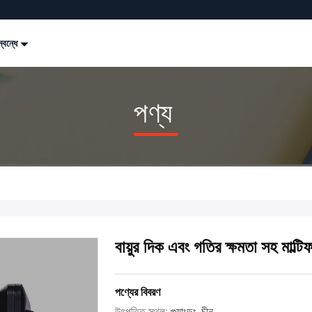
্বন্ধে
পণ্য
বায়ুর দিক এবং গতির ক্ষমতা সহ মাল্ট
পণ্যের বিবরণ
উৎপত্তি স্থল:
গুয়াংডং, চীন