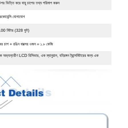
 উপর ভিত্তি করে বায়ু চাপের তথ্য পরিমাপ করুন
কোয়েন্সি যোগাযোগ
্ব 100 মিটার (328 ফুট)
র চাপ + রঙিন বাক্সের ওজন = ১.৮ কেজি
 এক অভ্যন্তরীণ LCD রিসিভার, এক ম্যানুয়াল, বহিরঙ্গন ট্রান্সমিটারের জন্য এক