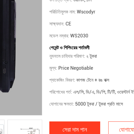
পরিচিতিমুলক নাম:
Wscodyr
সাক্ষ্যদান:
CE
মডেল নম্বার:
WS2030
পেমেন্ট ও শিপিংয়ের শর্তাবলী
ন্যূনতম চাহিদার পরিমাণ:
২ টুকরা
মূল্য:
Price Negotiable
প্যাকেজিং বিবরণ:
কাগজ টেনে + রঙ বাক্স
পরিশোধের শর্ত:
এল/সি, ডি/এ, ডি/পি, টি/টি, ওয়েস্টার্ন ই
যোগানের ক্ষমতা:
5000 টুকরা / টুকরা প্রতি মাসে
সেরা দাম পান
যোগাযো