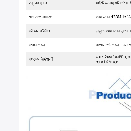
বায়ু চাপ সেন্সর
সাইটে জলবায়ু পরিবর্তনের
যোগাযোগ ব্যবস্থা
ওয়্যারলেস 433MHz ফ্রি
পরীক্ষার পরিসীমা
উন্মুক্ত ওয়্যারলেস দূরত
পণ্যের ওজন
পণ্যের মোট ওজন + কাগজে
এক বহিরঙ্গন ট্রান্সমিটার,
প্যাকেজ নির্দেশাবলী
প্যাক ফিক্সিং স্ক্রু