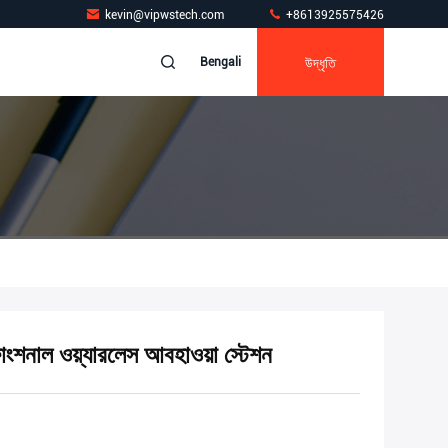
kevin@vipwstech.com
+8613925575426
উদ্ধৃতি
Bengali
িফাংশনাল ওয়্যারলেস আবহাওয়া স্টেশন