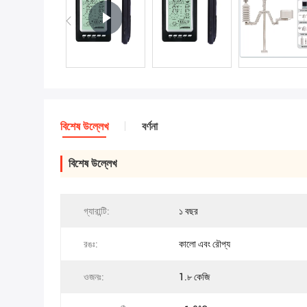
বিশেষ উল্লেখ
বর্ণনা
বিশেষ উল্লেখ
গ্যারান্টি:
১ বছর
রঙঃ:
কালো এবং রৌপ্য
ওজনঃ:
1.৮ কেজি