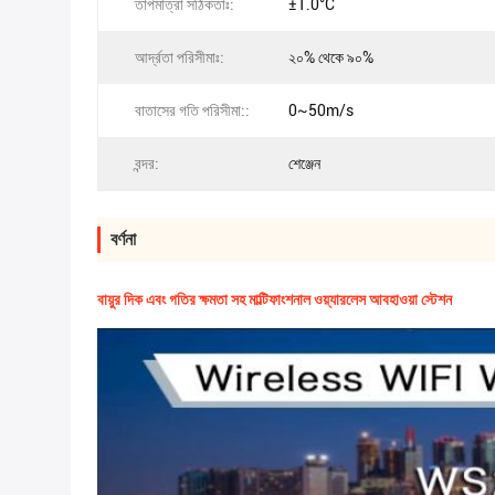
তাপমাত্রা সঠিকতাঃ:
±1.0°C
আর্দ্রতা পরিসীমাঃ:
২০% থেকে ৯০%
বাতাসের গতি পরিসীমা::
0~50m/s
বন্দর:
শেঞ্জেন
বর্ণনা
বায়ুর দিক এবং গতির ক্ষমতা সহ মাল্টিফাংশনাল ওয়্যারলেস আবহাওয়া স্টেশন