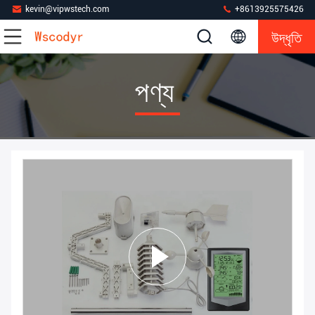
kevin@vipwstech.com
+8613925575426
উদ্ধৃতি
পণ্য