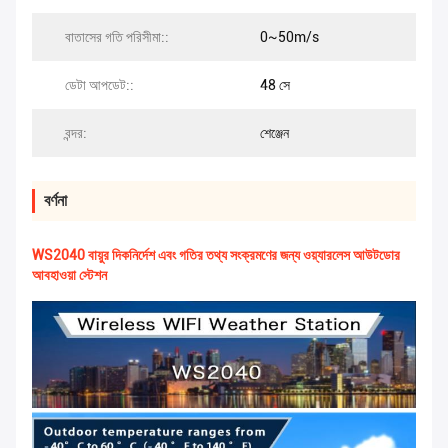
বাতাসের গতি পরিসীমা::
0~50m/s
ডেটা আপডেট::
48 সে
বন্দর:
শেঞ্জেন
বর্ণনা
WS2040 বায়ুর দিকনির্দেশ এবং গতির তথ্য সংক্রমণের জন্য ওয়্যারলেস আউটডোর
আবহাওয়া স্টেশন