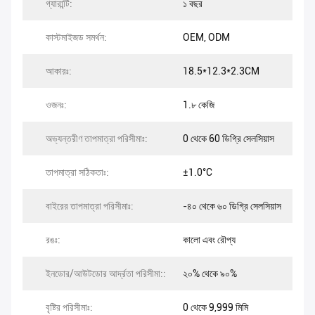
গ্যারান্টি:
১ বছর
কাস্টমাইজড সমর্থন:
OEM, ODM
আকারঃ:
18.5*12.3*2.3CM
ওজনঃ:
1.৮ কেজি
অভ্যন্তরীণ তাপমাত্রা পরিসীমাঃ:
0 থেকে 60 ডিগ্রি সেলসিয়াস
তাপমাত্রা সঠিকতাঃ:
±1.0°C
বাইরের তাপমাত্রা পরিসীমাঃ:
-৪০ থেকে ৬০ ডিগ্রি সেলসিয়াস
রঙঃ:
কালো এবং রৌপ্য
ইনডোর/আউটডোর আর্দ্রতা পরিসীমা::
২০% থেকে ৯০%
বৃষ্টির পরিসীমাঃ:
0 থেকে 9,999 মিমি