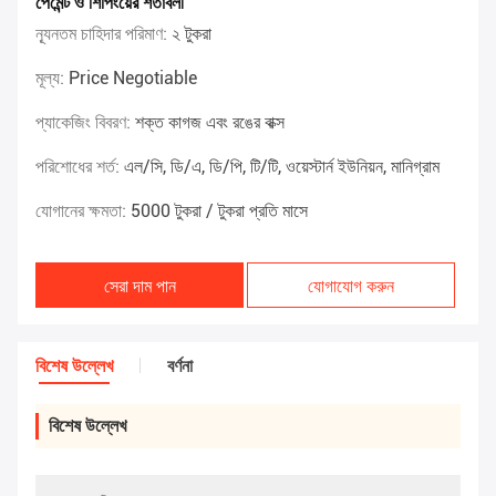
পেমেন্ট ও শিপিংয়ের শর্তাবলী
ন্যূনতম চাহিদার পরিমাণ:
২ টুকরা
মূল্য:
Price Negotiable
প্যাকেজিং বিবরণ:
শক্ত কাগজ এবং রঙের বাক্স
পরিশোধের শর্ত:
এল/সি, ডি/এ, ডি/পি, টি/টি, ওয়েস্টার্ন ইউনিয়ন, মানিগ্রাম
যোগানের ক্ষমতা:
5000 টুকরা / টুকরা প্রতি মাসে
সেরা দাম পান
যোগাযোগ করুন
বিশেষ উল্লেখ
বর্ণনা
বিশেষ উল্লেখ