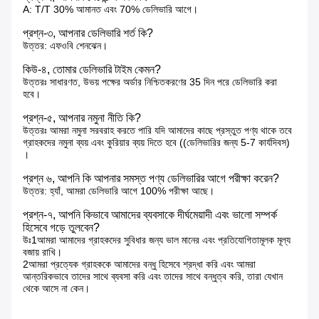
A: T/T 30% আমানত এবং 70% ডেলিভারি আগে।
প্রশ্ন-৩, আপনার ডেলিভারি শর্ত কি?
উত্তর: এফওবি শেনঝেন।
কিউ-৪, তোমার ডেলিভারি টাইম কেমন?
উত্তরঃ সাধারণত, উভয় পক্ষের অর্ডার নিশ্চিতকরণের 35 দিন পরে ডেলিভারি করা
হবে।
প্রশ্ন-৫, আপনার নমুনা নীতি কি?
উত্তরঃ আমরা নমুনা সরবরাহ করতে পারি যদি আমাদের কাছে প্রস্তুত পণ্য থাকে তবে
গ্রাহকদের নমুনা ব্যয় এবং কুরিয়ার ব্যয় দিতে হবে ((ডেলিভারির জন্য 5-7 কার্যদিবস)
।
প্রশ্ন ৬, আপনি কি আপনার সমস্ত পণ্য ডেলিভারির আগে পরীক্ষা করেন?
উত্তর: হ্যাঁ, আমরা ডেলিভারি আগে 100% পরীক্ষা আছে।
প্রশ্ন-৭, আপনি কিভাবে আমাদের ব্যবসাকে দীর্ঘমেয়াদী এবং ভালো সম্পর্ক
হিসেবে গড়ে তুলবেন?
উঃ1আমরা আমাদের গ্রাহকদের সুবিধার জন্য ভাল মানের এবং প্রতিযোগিতামূলক মূল্য
বজায় রাখি।
2আমরা প্রত্যেক গ্রাহককে আমাদের বন্ধু হিসেবে শ্রদ্ধা করি এবং আমরা
আন্তরিকভাবে তাদের সাথে ব্যবসা করি এবং তাদের সাথে বন্ধুত্ব করি, তারা যেখান
থেকে আসে না কেন।