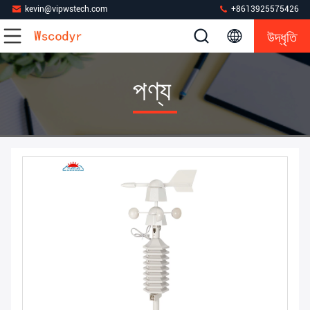
kevin@vipwstech.com
+8613925575426
উদ্ধৃতি
পণ্য