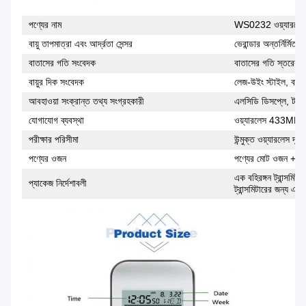
পণ্যের নাম
WS0232 ওয়্যারলেস 
বায়ু তাপমাত্রা এবং আর্দ্রতা সেন্সর
ভেরান্ডার অন্তর্নির্মিত 
বাতাসের গতি সংবেদক
বাতাসের গতি স্তরের আ
বায়ুর দিক সংবেদক
লেজ-উইং স্টাইল, বাতা
আবহাওয়া সংক্রান্ত তথ্য সংগ্রহকারী
এলসিডি ডিসপ্লে, টাইমি
যোগাযোগ ব্যবস্থা
ওয়্যারলেস 433MHz ফ
পরীক্ষার পরিসীমা
উন্মুক্ত ওয়্যারলেস দ
পণ্যের ওজন
পণ্যের মোট ওজন + কা
এক বহিরঙ্গন ট্রান্সমিট
প্যাকেজ নির্দেশাবলী
ট্রান্সমিটারের জন্য এক প্