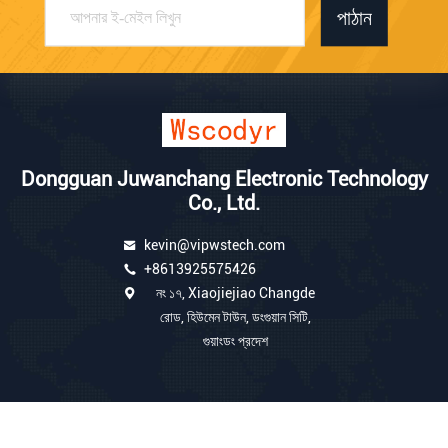
পাঠান
Dongguan Juwanchang Electronic Technology
Co., Ltd.
kevin@vipwstech.com
+8613925575426
নং ১৭, Xiaojiejiao Changde
রোড, হিউমেন টাউন, ডংগুয়ান সিটি,
গুয়াংডং প্রদেশ
চীন ভালো মানের ওয়্যারলেস আবহাওয়া স্টেশন সরবরাহকারী। কপিরাইট © 2025 Dongguan
Juwanchang Electronic Technology Co., Ltd. . সমস্ত অধিকার সংরক্ষিত.