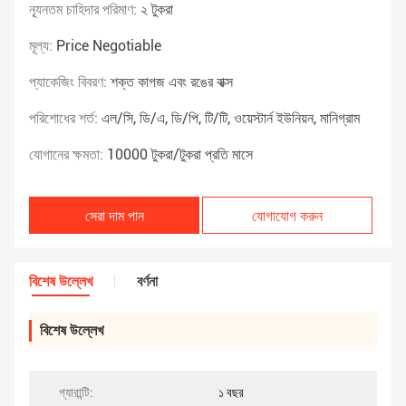
ন্যূনতম চাহিদার পরিমাণ:
২ টুকরা
মূল্য:
Price Negotiable
প্যাকেজিং বিবরণ:
শক্ত কাগজ এবং রঙের বাক্স
পরিশোধের শর্ত:
এল/সি, ডি/এ, ডি/পি, টি/টি, ওয়েস্টার্ন ইউনিয়ন, মানিগ্রাম
যোগানের ক্ষমতা:
10000 টুকরা/টুকরা প্রতি মাসে
সেরা দাম পান
যোগাযোগ করুন
বিশেষ উল্লেখ
বর্ণনা
বিশেষ উল্লেখ
গ্যারান্টি:
১ বছর