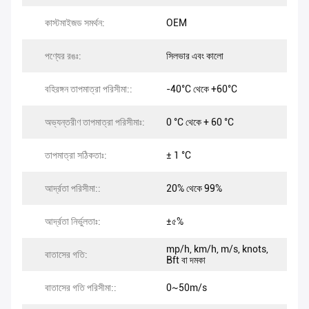
কাস্টমাইজড সমর্থন:
OEM
পণ্যের রঙঃ:
সিলভার এবং কালো
বহিরঙ্গন তাপমাত্রা পরিসীমা::
-40°C থেকে +60°C
অভ্যন্তরীণ তাপমাত্রা পরিসীমাঃ:
0 °C থেকে + 60 °C
তাপমাত্রা সঠিকতাঃ:
± 1 °C
আর্দ্রতা পরিসীমা::
20% থেকে 99%
আর্দ্রতা নির্ভুলতাঃ:
±৫%
mp/h, km/h, m/s, knots,
বাতাসের গতি:
Bft বা দমকা
বাতাসের গতি পরিসীমা::
0~50m/s