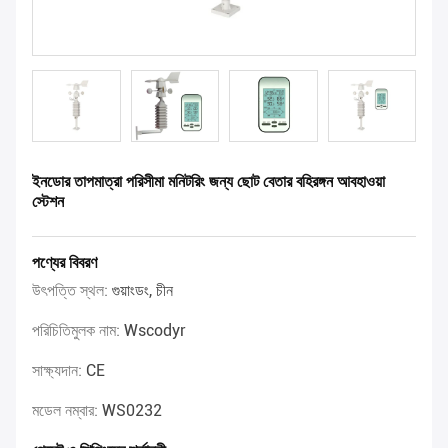
ইনডোর তাপমাত্রা পরিসীমা মনিটরিং জন্য ছোট বেতার বহিরঙ্গন আবহাওয়া
স্টেশন
পণ্যের বিবরণ
উৎপত্তি স্থল:
গুয়াংডং, চীন
পরিচিতিমুলক নাম:
Wscodyr
সাক্ষ্যদান:
CE
মডেল নম্বার:
WS0232