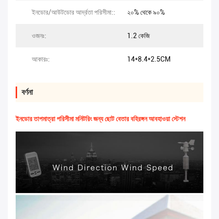
ইনডোর/আউটডোর আর্দ্রতা পরিসীমা::
২০% থেকে ৯০%
ওজনঃ:
1.2 কেজি
আকারঃ:
14*8.4*2.5CM
বর্ণনা
ইনডোর তাপমাত্রা পরিসীমা মনিটরিং জন্য ছোট বেতার বহিরঙ্গন আবহাওয়া স্টেশন