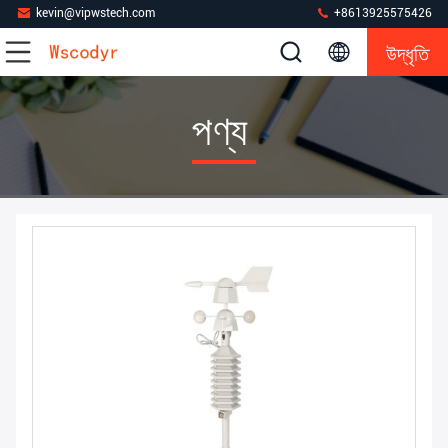
kevin@vipwstech.com
+8613925575426
উদ্ধৃতি
পণ্য